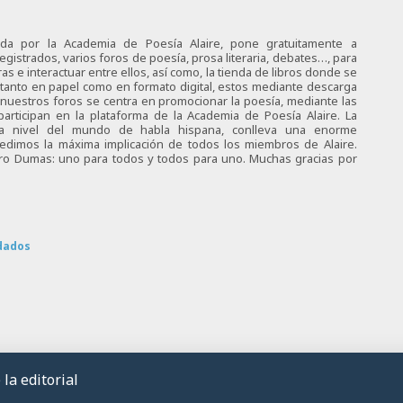
ciada por la Academia de Poesía Alaire, pone gratuitamente a
egistrados, varios foros de poesía, prosa literaria, debates…, para
s e interactuar entre ellos, así como, la tienda de libros donde se
 tanto en papel como en formato digital, estos mediante descarga
e nuestros foros se centra en promocionar la poesía, mediante las
articipan en la plataforma de la Academia de Poesía Alaire. La
 a nivel del mundo de habla hispana, conlleva una enorme
 pedimos la máxima implicación de todos los miembros de Alaire.
tro Dumas: uno para todos y todos para uno. Muchas gracias por
dados
la editorial