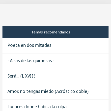
B
u
s
c
a
r
Temas recomendados
Poeta en dos mitades
- A ras de las quimeras -
Será... (L XVII )
Amor, no tengas miedo (Acróstico doble)
Lugares donde habita la culpa