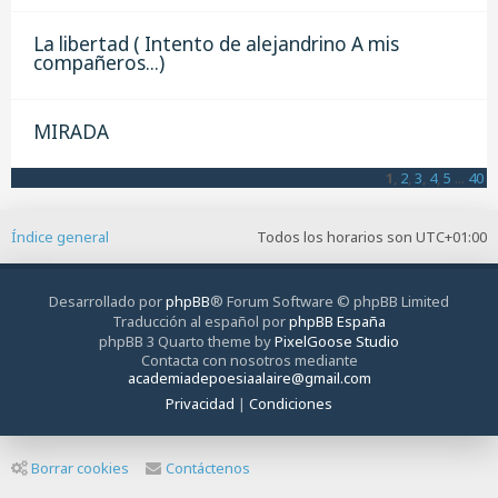
La libertad ( Intento de alejandrino A mis
compañeros...)
MIRADA
1
,
2
,
3
,
4
,
5
...
40
Índice general
Todos los horarios son
UTC+01:00
Desarrollado por
phpBB
® Forum Software © phpBB Limited
Traducción al español por
phpBB España
phpBB 3 Quarto theme by
PixelGoose Studio
Contacta con nosotros mediante
academiadepoesiaalaire@gmail.com
Privacidad
|
Condiciones
Borrar cookies
Contáctenos