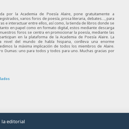
ciada por la Academia de Poesía Alaire, pone gratuitamente a
egistrados, varios foros de poesía, prosa literaria, debates…, para
s e interactuar entre ellos, así como, la tienda de libros donde se
 tanto en papel como en formato digital, estos mediante descarga
e nuestros foros se centra en promocionar la poesía, mediante las
articipan en la plataforma de la Academia de Poesía Alaire. La
 a nivel del mundo de habla hispana, conlleva una enorme
 pedimos la máxima implicación de todos los miembros de Alaire.
tro Dumas: uno para todos y todos para uno. Muchas gracias por
dados
la editorial