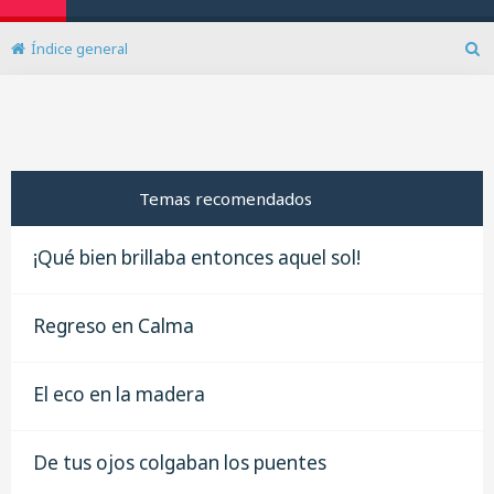
Índice general
B
u
s
c
a
r
Temas recomendados
¡Qué bien brillaba entonces aquel sol!
Regreso en Calma
El eco en la madera
De tus ojos colgaban los puentes