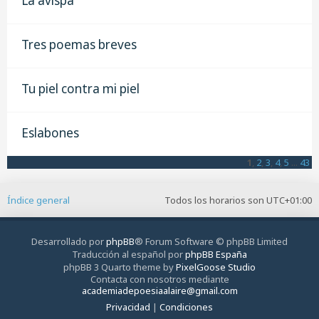
La avispa
Tres poemas breves
Tu piel contra mi piel
Eslabones
1
,
2
,
3
,
4
,
5
...
43
Índice general
Todos los horarios son
UTC+01:00
Desarrollado por
phpBB
® Forum Software © phpBB Limited
Traducción al español por
phpBB España
phpBB 3 Quarto theme by
PixelGoose Studio
Contacta con nosotros mediante
academiadepoesiaalaire@gmail.com
Privacidad
|
Condiciones