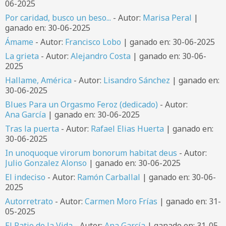
06-2025
Por caridad, busco un beso...
- Autor:
Marisa Peral
|
ganado en: 30-06-2025
Ámame
- Autor:
Francisco Lobo
| ganado en: 30-06-2025
La grieta
- Autor:
Alejandro Costa
| ganado en: 30-06-
2025
Hallame, América
- Autor:
Lisandro Sánchez
| ganado en:
30-06-2025
Blues Para un Orgasmo Feroz (dedicado)
- Autor:
Ana García
| ganado en: 30-06-2025
Tras la puerta
- Autor:
Rafael Elias Huerta
| ganado en:
30-06-2025
In unoquoque virorum bonorum habitat deus
- Autor:
Julio Gonzalez Alonso
| ganado en: 30-06-2025
El indeciso
- Autor:
Ramón Carballal
| ganado en: 30-06-
2025
Autorretrato
- Autor:
Carmen Moro Frías
| ganado en: 31-
05-2025
El Patio de la Vida
- Autor:
Ana García
| ganado en: 31-05-