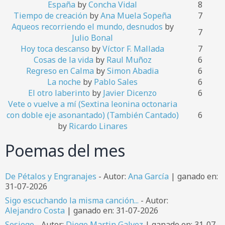
España
by
Concha Vidal
8
Tiempo de creación
by
Ana Muela Sopeña
7
Aqueos recorriendo el mundo, desnudos
by
7
Julio Bonal
Hoy toca descanso
by
Víctor F. Mallada
7
Cosas de la vida
by
Raul Muñoz
6
Regreso en Calma
by
Simon Abadia
6
La noche
by
Pablo Sales
6
El otro laberinto
by
Javier Dicenzo
6
Vete o vuelve a mí (Sextina leonina octonaria
con doble eje asonantado) (También Cantado)
6
by
Ricardo Linares
Poemas del mes
De Pétalos y Engranajes
- Autor:
Ana García
| ganado en:
31-07-2026
Sigo escuchando la misma canción...
- Autor:
Alejandro Costa
| ganado en: 31-07-2026
Sosiego
- Autor:
Diego Martin Galvez
| ganado en: 31-07-