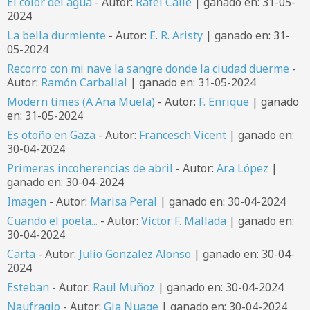
El color del agua
- Autor:
Rafel Calle
| ganado en: 31-05-
2024
La bella durmiente
- Autor:
E. R. Aristy
| ganado en: 31-
05-2024
Recorro con mi nave la sangre donde la ciudad duerme
-
Autor:
Ramón Carballal
| ganado en: 31-05-2024
Modern times (A Ana Muela)
- Autor:
F. Enrique
| ganado
en: 31-05-2024
Es otoño en Gaza
- Autor:
Francesch Vicent
| ganado en:
30-04-2024
Primeras incoherencias de abril
- Autor:
Ara López
|
ganado en: 30-04-2024
Imagen
- Autor:
Marisa Peral
| ganado en: 30-04-2024
Cuando el poeta...
- Autor:
Víctor F. Mallada
| ganado en:
30-04-2024
Carta
- Autor:
Julio Gonzalez Alonso
| ganado en: 30-04-
2024
Esteban
- Autor:
Raul Muñoz
| ganado en: 30-04-2024
Naufragio
- Autor:
Gia Nuage
| ganado en: 30-04-2024