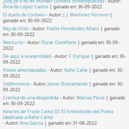
¿Soy yo o es mi mundo? (Soneto contemplativo)
- Autor:
Ricardo López Castro
| ganado en: 30-09-2022
El duelo de Corbain
- Autor:
J. J. Martínez Ferreiro
|
ganado en: 30-09-2022
Rey de Oros
- Autor:
Hallie Hernández Alfaro
| ganado
en: 30-09-2022
Nocturno
- Autor:
Óscar Distéfano
| ganado en: 30-09-
2022
De aquí a la eternidad
- Autor:
F. Enrique
| ganado en: 30-
09-2022
Flores amordazadas
- Autor:
Rafel Calle
| ganado en: 30-
09-2022
Indiferencia
- Autor:
Javier Bustamante
| ganado en: 30-
09-2022
Crónica de una despedida
- Autor:
Marisa Peral
| ganado
en: 30-09-2022
Amores de Triste Cama III: El Simbolismo del Poeta
(dedicado a Rafel Calle)
- Autor:
Ana García
| ganado en: 31-08-2022