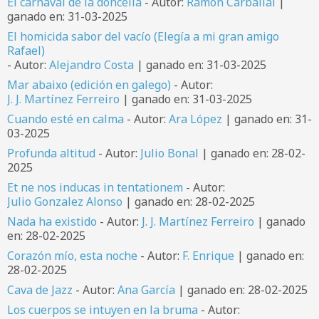
El carnaval de la doncella
- Autor:
Ramón Carballal
|
ganado en: 31-03-2025
El homicida sabor del vacío (Elegía a mi gran amigo
Rafael)
- Autor:
Alejandro Costa
| ganado en: 31-03-2025
Mar abaixo (edición en galego)
- Autor:
J. J. Martínez Ferreiro
| ganado en: 31-03-2025
Cuando esté en calma
- Autor:
Ara López
| ganado en: 31-
03-2025
Profunda altitud
- Autor:
Julio Bonal
| ganado en: 28-02-
2025
Et ne nos inducas in tentationem
- Autor:
Julio Gonzalez Alonso
| ganado en: 28-02-2025
Nada ha existido
- Autor:
J. J. Martínez Ferreiro
| ganado
en: 28-02-2025
Corazón mío, esta noche
- Autor:
F. Enrique
| ganado en:
28-02-2025
Cava de Jazz
- Autor:
Ana García
| ganado en: 28-02-2025
Los cuerpos se intuyen en la bruma
- Autor: