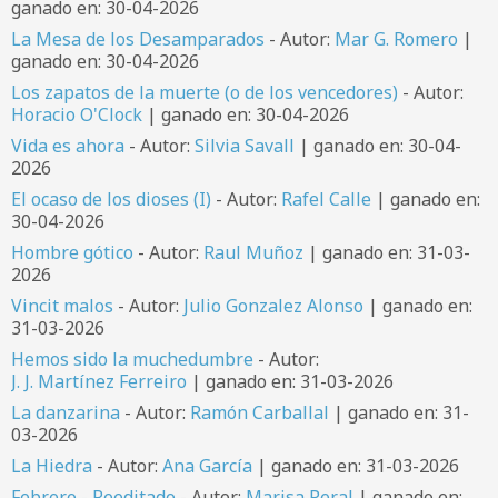
ganado en: 30-04-2026
La Mesa de los Desamparados
- Autor:
Mar G. Romero
|
ganado en: 30-04-2026
Los zapatos de la muerte (o de los vencedores)
- Autor:
Horacio O'Clock
| ganado en: 30-04-2026
Vida es ahora
- Autor:
Silvia Savall
| ganado en: 30-04-
2026
El ocaso de los dioses (I)
- Autor:
Rafel Calle
| ganado en:
30-04-2026
Hombre gótico
- Autor:
Raul Muñoz
| ganado en: 31-03-
2026
Vincit malos
- Autor:
Julio Gonzalez Alonso
| ganado en:
31-03-2026
Hemos sido la muchedumbre
- Autor:
J. J. Martínez Ferreiro
| ganado en: 31-03-2026
La danzarina
- Autor:
Ramón Carballal
| ganado en: 31-
03-2026
La Hiedra
- Autor:
Ana García
| ganado en: 31-03-2026
Febrero - Reeditado
- Autor:
Marisa Peral
| ganado en: