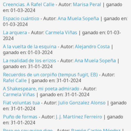
Creencias. A Rafel Calle
- Autor:
Marisa Peral
| ganado
en: 01-03-2024
Espacio cuántico
- Autor:
Ana Muela Sopeña
| ganado en:
01-03-2024
La arquera
- Autor:
Carmela Viñas
| ganado en: 01-03-
2024
A la vuelta de la esquina
- Autor:
Alejandro Costa
|
ganado en: 01-03-2024
La realidad de los erizos
- Autor:
Ana Muela Sopeña
|
ganado en: 31-01-2024
Recuerdos de un corpiño (tempus fugit, EB)
- Autor:
Rafel Calle
| ganado en: 31-01-2024
A Shakespeare, mi poeta admirado
- Autor:
Carmela Viñas
| ganado en: 31-01-2024
Fiat voluntas tua
- Autor:
Julio Gonzalez Alonso
| ganado
en: 31-01-2024
Puño de formas
- Autor:
J. J. Martínez Ferreiro
| ganado
en: 31-01-2024
Pero no soy quien digo
- Autor:
Ramón Castro Méndez
|