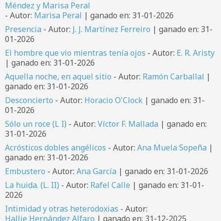
Méndez y Marisa Peral
- Autor:
Marisa Peral
| ganado en: 31-01-2026
Presencia
- Autor:
J. J. Martínez Ferreiro
| ganado en: 31-
01-2026
El hombre que vio mientras tenía ojos
- Autor:
E. R. Aristy
| ganado en: 31-01-2026
Aquella noche, en aquel sitio
- Autor:
Ramón Carballal
|
ganado en: 31-01-2026
Desconcierto
- Autor:
Horacio O'Clock
| ganado en: 31-
01-2026
Sólo un roce (L I)
- Autor:
Víctor F. Mallada
| ganado en:
31-01-2026
Acrósticos dobles angélicos
- Autor:
Ana Muela Sopeña
|
ganado en: 31-01-2026
Embustero
- Autor:
Ana García
| ganado en: 31-01-2026
La huida. (L. II)
- Autor:
Rafel Calle
| ganado en: 31-01-
2026
Intimidad y otras heterodoxias
- Autor:
Hallie Hernández Alfaro
| ganado en: 31-12-2025