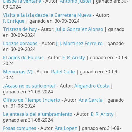
Desde la ventana
- Autor:
Antonio Justel
| ganado en: 30-
09-2024
Visita a la isla desde la Carretera Nueva
- Autor:
F. Enrique
| ganado en: 30-09-2024
Tristeza de hoy
- Autor:
Julio Gonzalez Alonso
| ganado
en: 30-09-2024
Lanzas doradas
- Autor:
J. J. Martínez Ferreiro
| ganado
en: 30-09-2024
El adiós de Poiesis
- Autor:
E. R. Aristy
| ganado en: 30-09-
2024
Memorias (V)
- Autor:
Rafel Calle
| ganado en: 30-09-
2024
¿Acaso no es suficiente?
- Autor:
Alejandro Costa
|
ganado en: 31-08-2024
Olfato de Tiempo Incierto
- Autor:
Ana García
| ganado
en: 31-08-2024
La antesala del alumbramiento
- Autor:
E. R. Aristy
|
ganado en: 31-08-2024
Fosas comunes
- Autor:
Ara López
| ganado en: 31-08-