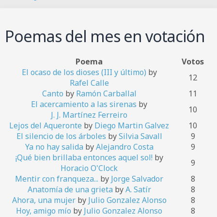
B
u
s
Poemas del mes en votación
c
a
r
Poema
Votos
El ocaso de los dioses (III y último)
by
12
Rafel Calle
Canto
by
Ramón Carballal
11
El acercamiento a las sirenas
by
10
J. J. Martínez Ferreiro
Lejos del Aqueronte
by
Diego Martin Galvez
10
El silencio de los árboles
by
Silvia Savall
9
Ya no hay salida
by
Alejandro Costa
9
¡Qué bien brillaba entonces aquel sol!
by
9
Horacio O'Clock
Mentir con franqueza...
by
Jorge Salvador
8
Anatomía de una grieta
by
A. Satír
8
Ahora, una mujer
by
Julio Gonzalez Alonso
8
Hoy, amigo mío
by
Julio Gonzalez Alonso
8