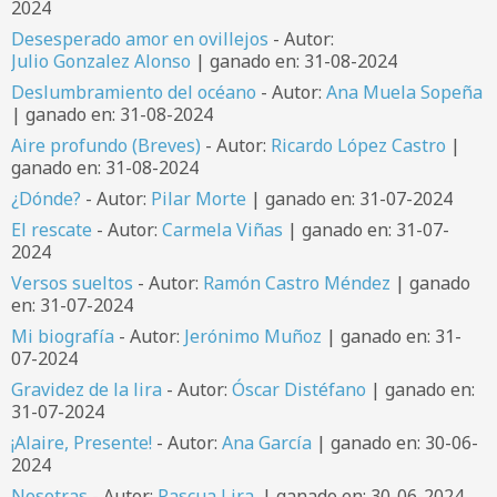
2024
Desesperado amor en ovillejos
- Autor:
Julio Gonzalez Alonso
| ganado en: 31-08-2024
Deslumbramiento del océano
- Autor:
Ana Muela Sopeña
| ganado en: 31-08-2024
Aire profundo (Breves)
- Autor:
Ricardo López Castro
|
ganado en: 31-08-2024
¿Dónde?
- Autor:
Pilar Morte
| ganado en: 31-07-2024
El rescate
- Autor:
Carmela Viñas
| ganado en: 31-07-
2024
Versos sueltos
- Autor:
Ramón Castro Méndez
| ganado
en: 31-07-2024
Mi biografía
- Autor:
Jerónimo Muñoz
| ganado en: 31-
07-2024
Gravidez de la lira
- Autor:
Óscar Distéfano
| ganado en:
31-07-2024
¡Alaire, Presente!
- Autor:
Ana García
| ganado en: 30-06-
2024
Nosotras
- Autor:
Pascua Lira.
| ganado en: 30-06-2024