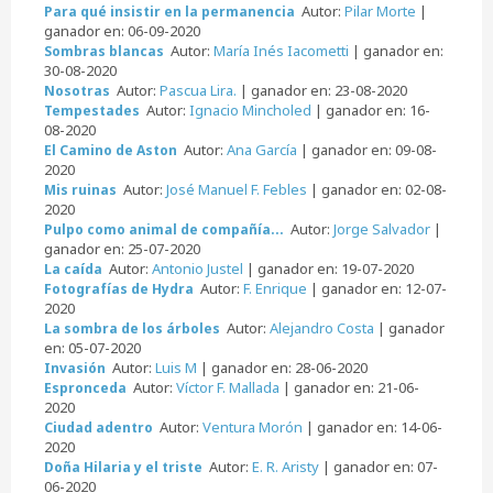
Autor:
Pilar Morte
|
Para qué insistir en la permanencia
ganador en: 06-09-2020
Autor:
María Inés Iacometti
| ganador en:
Sombras blancas
30-08-2020
Autor:
Pascua Lira.
| ganador en: 23-08-2020
Nosotras
Autor:
Ignacio Mincholed
| ganador en: 16-
Tempestades
08-2020
Autor:
Ana García
| ganador en: 09-08-
El Camino de Aston
2020
Autor:
José Manuel F. Febles
| ganador en: 02-08-
Mis ruinas
2020
Autor:
Jorge Salvador
|
Pulpo como animal de compañía...
ganador en: 25-07-2020
Autor:
Antonio Justel
| ganador en: 19-07-2020
La caída
Autor:
F. Enrique
| ganador en: 12-07-
Fotografías de Hydra
2020
Autor:
Alejandro Costa
| ganador
La sombra de los árboles
en: 05-07-2020
Autor:
Luis M
| ganador en: 28-06-2020
Invasión
Autor:
Víctor F. Mallada
| ganador en: 21-06-
Espronceda
2020
Autor:
Ventura Morón
| ganador en: 14-06-
Ciudad adentro
2020
Autor:
E. R. Aristy
| ganador en: 07-
Doña Hilaria y el triste
06-2020