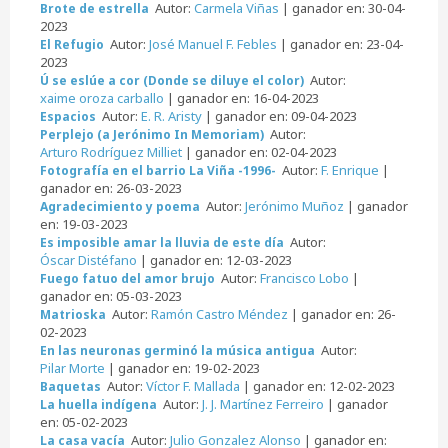
Autor:
Carmela Viñas
| ganador en: 30-04-
Brote de estrella
2023
Autor:
José Manuel F. Febles
| ganador en: 23-04-
El Refugio
2023
Autor:
Ú se eslúe a cor (Donde se diluye el color)
xaime oroza carballo
| ganador en: 16-04-2023
Autor:
E. R. Aristy
| ganador en: 09-04-2023
Espacios
Autor:
Perplejo (a Jerónimo In Memoriam)
Arturo Rodríguez Milliet
| ganador en: 02-04-2023
Autor:
F. Enrique
|
Fotografía en el barrio La Viña -1996-
ganador en: 26-03-2023
Autor:
Jerónimo Muñoz
| ganador
Agradecimiento y poema
en: 19-03-2023
Autor:
Es imposible amar la lluvia de este día
Óscar Distéfano
| ganador en: 12-03-2023
Autor:
Francisco Lobo
|
Fuego fatuo del amor brujo
ganador en: 05-03-2023
Autor:
Ramón Castro Méndez
| ganador en: 26-
Matrioska
02-2023
Autor:
En las neuronas germinó la música antigua
Pilar Morte
| ganador en: 19-02-2023
Autor:
Víctor F. Mallada
| ganador en: 12-02-2023
Baquetas
Autor:
J. J. Martínez Ferreiro
| ganador
La huella indígena
en: 05-02-2023
Autor:
Julio Gonzalez Alonso
| ganador en:
La casa vacía