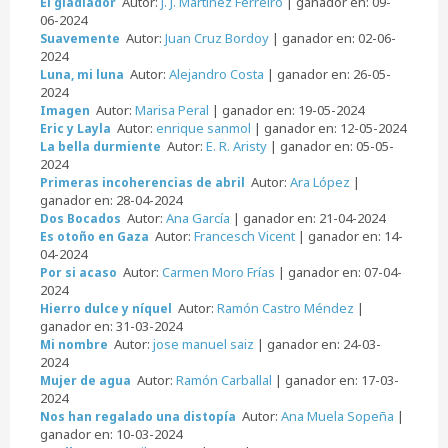
Autor:
J. J. Martínez Ferreiro
| ganador en: 09-
El gladiador
06-2024
Autor:
Juan Cruz Bordoy
| ganador en: 02-06-
Suavemente
2024
Autor:
Alejandro Costa
| ganador en: 26-05-
Luna, mi luna
2024
Autor:
Marisa Peral
| ganador en: 19-05-2024
Imagen
Autor:
enrique sanmol
| ganador en: 12-05-2024
Eric y Layla
Autor:
E. R. Aristy
| ganador en: 05-05-
La bella durmiente
2024
Autor:
Ara López
|
Primeras incoherencias de abril
ganador en: 28-04-2024
Autor:
Ana García
| ganador en: 21-04-2024
Dos Bocados
Autor:
Francesch Vicent
| ganador en: 14-
Es otoño en Gaza
04-2024
Autor:
Carmen Moro Frías
| ganador en: 07-04-
Por si acaso
2024
Autor:
Ramón Castro Méndez
|
Hierro dulce y níquel
ganador en: 31-03-2024
Autor:
jose manuel saiz
| ganador en: 24-03-
Mi nombre
2024
Autor:
Ramón Carballal
| ganador en: 17-03-
Mujer de agua
2024
Autor:
Ana Muela Sopeña
|
Nos han regalado una distopía
ganador en: 10-03-2024