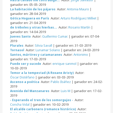
Hasta callado me contradigo...
ganador en: 05-05-2019
Autor:
Antonia Mauro
|
La habitación de los pájaros
ganador en: 28-04-2019
Autor:
Arturo Rodríguez Milliet
|
Gótica Hoguera en París
ganador en: 21-04-2019
Autor:
Rosario Martín
|
de tréboles y otras hierbas...
ganador en: 14-04-2019
Autor:
Guillermo Cumar.
| ganador en: 07-04-
Jueves Santo
2019
Autor:
Silvia Savall
| ganador en: 31-03-2019
Plurales
Autor:
Lunamar Solano
| ganador en: 24-03-2019
Tornasol
Autor:
Antonimo
|
Santos, mártires y catamaranes
ganador en: 17-03-2019
Autor:
enrique sanmol
| ganador en:
Puede ser y sucede
10-03-2019
Autor:
Temor a la tempestad (A Roxane Aristy)
Óscar Distéfano
| ganador en: 03-03-2019
Autor:
Pablo Ibáñez
| ganador en: 24-02-
Ascenso a poética
2019
Autor:
Luis M
| ganador en: 17-02-
Avenida del Manzanares
2019
Autor:
- Esperando el tren de los somorgujos -
Concha Vidal
| ganador en: 10-02-2019
Autor:
El alcalde carbonero (romance histórico)