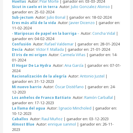
Autor:
Pilar Morte
| ganador en: 03-03-2024
Huellas
Autor:
Julio Gonzalez Alonso
|
Sicut in caelo et in terra
ganador en: 25-02-2024
Autor:
Julio Bonal
| ganador en: 18-02-2024
Sub-jectum
Autor:
Javier Dicenzo
| ganador en:
Eres más allá de la vida
11-02-2024
Autor:
Concha Vidal
|
- Mariposas de papel en la barriga -
ganador en: 04-02-2024
Autor:
Rafael Valdemar
| ganador en: 28-01-2024
Confusión
Autor:
Víctor F. Mallada
| ganador en: 21-01-2024
Decía
Autor:
Carmela Viñas
| ganador en: 14-
El iris de mi origen
01-2024
Autor:
Ana García
| ganador en: 07-01-
El Hogar De La Hydra
2024
Autor:
Antonio Justel
|
Racionalización de la alegría
ganador en: 31-12-2023
Autor:
Óscar Distéfano
| ganador en: 24-
Mi nuevo barrio
12-2023
Autor:
Ramón Carballal
|
Los anhelos de Franco Battiato
ganador en: 17-12-2023
Autor:
Ignacio Mincholed
| ganador en:
La llama del agua
10-12-2023
Autor:
Raul Muñoz
| ganador en: 03-12-2023
Caballos
Autor:
enrique sanmol
| ganador en: 26-11-
Almost Blue
2023