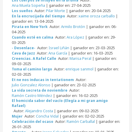
Los cuerpos se intuyen en la bruma
Ana Muela Sopeña
| ganador en: 27-04-2025
Autor:
Pilar Morte
| ganador en: 20-04-2025
Los sueños
Autor:
xaime oroza carballo
|
En la encrucijada del tiempo
ganador en: 13-04-2025
Autor:
Armilo Brotón
| ganador en: 06-
Pirata en New York
04-2025
Autor:
Ara López
| ganador en: 29-
Cuando esté en calma
03-2025
Autor:
Israel Liñán
| ganador en: 23-03-2025
- Desenlace-
Autor:
Ana García
| ganador en: 16-03-2025
Cava de Jazz
Autor:
Marisa Peral
| ganador en:
Creencias. A Rafel Calle
09-03-2025
Autor:
enrique sanmol
| ganador en:
Toma el camino largo
02-03-2025
Autor:
Et ne nos inducas in tentationem
Julio Gonzalez Alonso
| ganador en: 23-02-2025
Autor:
La vida secreta de noviembre
Ramón Castro Méndez
| ganador en: 16-02-2025
El homicida sabor del vacío (Elegía a mi gran amigo
Rafael)
Autor:
Alejandro Costa
| ganador en: 09-02-2025
Autor:
Concha Vidal
| ganador en: 02-02-2025
Mujer
Autor:
Ramón Carballal
| ganador en:
Celebración del ocaso
26-01-2025
Autor:
Jorge Salvador
| ganador en: 19-01-2025