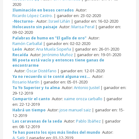
2020
Autor:
Iluminación en besos cerrados
Ricardo López Castro.
| ganador en: 23-02-2020
Autor:
Israel Liñán
| ganador en: 16-02-2020
-Nocturno-
Autor:
Marisa Peral
| ganador en:
Holocausto sin paisaje
09-02-2020
Autor:
Palabras de humo en "El gallo de oro"
Ramón Carballal
| ganador en: 02-02-2020
Autor:
Ana Muela Sopeña
| ganador en: 26-01-2020
León
Autor:
Jerónimo Muñoz
| ganador en: 19-01-2020
Recaída
Mi poeta está vacío y entonces tiene ganas de
encontrarme
Autor:
Óscar Distéfano
| ganador en: 12-01-2020
Autor:
Ya no recuerdo si te conté alguna vez...
Rosario Martín
| ganador en: 05-01-2020
Autor:
Antonio Justel
| ganador en:
Tu Yo Superior y tu alma
29-12-2019
Autor:
xaime oroza carballo
| ganador
Compartir el canto
en: 22-12-2019
Autor:
jose manuel saiz
| ganador en: 15-
Habrá un tiempo
12-2019
Autor:
Pablo Ibáñez
| ganador
Las caravanas de la seda
en: 08-12-2019
Autor:
Te has puesto los ojos más lindos del mundo
A. Satír
| ganador en: 01-12-2019