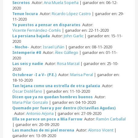
Autor:
Ana Muela Sopeña
| ganador en: 06-12-
Secretos
2020
Autor:
Ricardo López Castro
| ganador en: 29-
Tenue locura
11-2020
Autor:
Ya puestos a pensar en disparates
Vicente Fernández-Cortés
| ganador en: 22-11-2020
Autor:
John Garlic
| ganador en: 15-11-
La persiana bajada
2020
Autor:
Israel Liñán
| ganador en: 08-11-2020
- Noche-
Autor:
Àlex Gállego
| ganador en: 01-11-
Intemperie #8
2020
Autor:
Rosa Marzal
| ganador en: 25-10-
Las seis y nadie
2020
Autor:
Marisa Peral
| ganador en:
Octubrear -I a V– (P.E.)
18-10-2020
Autor:
Tan lejana como una estrella de otra galaxia
Óscar Distéfano
| ganador en: 11-10-2020
Autor:
Dicen que ya no quedan hombres buenos
Maria Pilar Gonzalo
| ganador en: 04-10-2020
Quemado por fuera y por dentro (Octavillas Agudas)
Autor:
Antonio Arjona
| ganador en: 27-09-2020
Autor:
Ramón Carballal
Ella se parece un poco a Mia Farrow
| ganador en: 20-09-2020
Autor:
Alonso Vicent
|
Las manchas de mi piel morena
ganador en: 13-09-2020