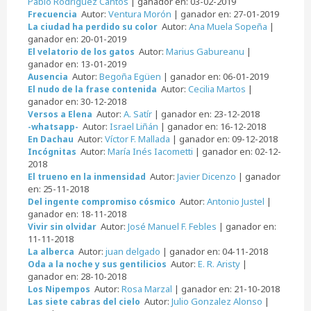
Pablo Rodríguez Cantos
| ganador en: 03-02-2019
Autor:
Ventura Morón
| ganador en: 27-01-2019
Frecuencia
Autor:
Ana Muela Sopeña
|
La ciudad ha perdido su color
ganador en: 20-01-2019
Autor:
Marius Gabureanu
|
El velatorio de los gatos
ganador en: 13-01-2019
Autor:
Begoña Egüen
| ganador en: 06-01-2019
Ausencia
Autor:
Cecilia Martos
|
El nudo de la frase contenida
ganador en: 30-12-2018
Autor:
A. Satír
| ganador en: 23-12-2018
Versos a Elena
Autor:
Israel Liñán
| ganador en: 16-12-2018
-whatsapp-
Autor:
Víctor F. Mallada
| ganador en: 09-12-2018
En Dachau
Autor:
María Inés Iacometti
| ganador en: 02-12-
Incógnitas
2018
Autor:
Javier Dicenzo
| ganador
El trueno en la inmensidad
en: 25-11-2018
Autor:
Antonio Justel
|
Del ingente compromiso cósmico
ganador en: 18-11-2018
Autor:
José Manuel F. Febles
| ganador en:
Vivir sin olvidar
11-11-2018
Autor:
juan delgado
| ganador en: 04-11-2018
La alberca
Autor:
E. R. Aristy
|
Oda a la noche y sus gentilicios
ganador en: 28-10-2018
Autor:
Rosa Marzal
| ganador en: 21-10-2018
Los Nipempos
Autor:
Julio Gonzalez Alonso
|
Las siete cabras del cielo