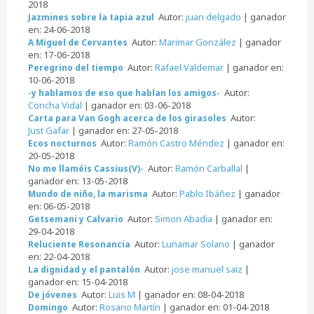
2018
Autor:
juan delgado
| ganador
Jazmines sobre la tapia azul
en: 24-06-2018
Autor:
Marimar González
| ganador
A Miguel de Cervantes
en: 17-06-2018
Autor:
Rafael Valdemar
| ganador en:
Peregrino del tiempo
10-06-2018
Autor:
-y hablamos de eso que hablan los amigos-
Concha Vidal
| ganador en: 03-06-2018
Autor:
Carta para Van Gogh acerca de los girasoles
Just Gafar
| ganador en: 27-05-2018
Autor:
Ramón Castro Méndez
| ganador en:
Ecos nocturnos
20-05-2018
Autor:
Ramón Carballal
|
No me llaméis Cassius(V)-
ganador en: 13-05-2018
Autor:
Pablo Ibáñez
| ganador
Mundo de niño, la marisma
en: 06-05-2018
Autor:
Simon Abadia
| ganador en:
Getsemani y Calvario
29-04-2018
Autor:
Lunamar Solano
| ganador
Reluciente Resonancia
en: 22-04-2018
Autor:
jose manuel saiz
|
La dignidad y el pantalón
ganador en: 15-04-2018
Autor:
Luis M
| ganador en: 08-04-2018
De jóvenes
Autor:
Rosario Martín
| ganador en: 01-04-2018
Domingo