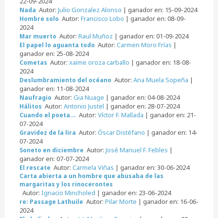
22-09-2024
Autor:
Julio Gonzalez Alonso
| ganador en: 15-09-2024
Nada
Autor:
Francisco Lobo
| ganador en: 08-09-
Hombre solo
2024
Autor:
Raul Muñoz
| ganador en: 01-09-2024
Mar muerto
Autor:
Carmen Moro Frías
|
El papel lo aguanta todo
ganador en: 25-08-2024
Autor:
xaime oroza carballo
| ganador en: 18-08-
Cometas
2024
Autor:
Ana Muela Sopeña
|
Deslumbramiento del océano
ganador en: 11-08-2024
Autor:
Gia Nuage
| ganador en: 04-08-2024
Naufragio
Autor:
Antonio Justel
| ganador en: 28-07-2024
Hálitos
Autor:
Víctor F. Mallada
| ganador en: 21-
Cuando el poeta...
07-2024
Autor:
Óscar Distéfano
| ganador en: 14-
Gravidez de la lira
07-2024
Autor:
José Manuel F. Febles
|
Soneto en diciembre
ganador en: 07-07-2024
Autor:
Carmela Viñas
| ganador en: 30-06-2024
El rescate
Carta abierta a un hombre que abusaba de las
margaritas y los rinocerontes
Autor:
Ignacio Mincholed
| ganador en: 23-06-2024
Autor:
Pilar Morte
| ganador en: 16-06-
re: Passage Lathuile
2024