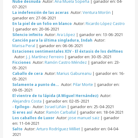
Autor:
Ana Muela Sopeña
| ganador en: 04-
Nube desnuda
07-2021
Autor:
Ventura Morón
|
La indefensión de las aceras
ganador en: 27-06-2021
Autor:
Ricardo López Castro
En la piel de un folio en blanco
| ganador en: 20-06-2021
Autor:
Ara López
| ganador en: 13-06-2021
Silencio infinito
Autor:
Canción para la última singladura, Indah
Marisa Peral
| ganador en: 06-06-2021
Estaciones sentimentales XIV - El éxtasis de los delfines
Autor:
J. J. Martínez Ferreiro
| ganador en: 30-05-2021
Autor:
Ramón Castro Méndez
| ganador en: 23-
Ficciones
05-2021
Autor:
Marius Gabureanu
| ganador en: 16-
Caballo de cera
05-2021
Autor:
Pilar Morte
| ganador en:
Solamente a punto de...
09-05-2021
Autor:
El vientre de tu lápida (A Miguel Hernández)
Alejandro Costa
| ganador en: 02-05-2021
Autor:
Israel Liñán
| ganador en: 25-04-2021
- Epílogo-
Autor:
Ramón Carballal
| ganador en: 18-04-2021
Si eres así
Autor:
jose manuel saiz
| ganador
Los caballos de Luxor
en: 11-04-2021
Autor:
Arturo Rodríguez Milliet
| ganador en: 04-04-
Salto
2021