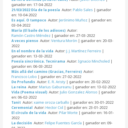
ganador en: 17-04-2022
Autor:
Pablo Sales
| ganador
21/03/2022 Día de la poesía
en: 10-04-2022
Autor:
Jerónimo Muñoz
| ganador en:
Es aquí. O tampoco
03-04-2022
Autor:
María (El baile de los adioses)
Ramón Castro Méndez
| ganador en: 27-03-2022
Autor:
Ventura Morón
| ganador en: 20-03-
A veces pienso
2022
Autor:
J. J. Martínez Ferreiro
|
En el nombre de la vida
ganador en: 13-03-2022
Autor:
Ignacio Mincholed
|
Poesía sincrónica. Tecnirama
ganador en: 06-03-2022
Autor:
Más allá del camino (Gracias, Ferreiro)
Francisco Lobo
| ganador en: 27-02-2022
Autor:
E. R. Aristy
| ganador en: 20-02-2022
De Profundis
Autor:
Marius Gabureanu
| ganador en: 13-02-2022
La reina
Autor:
Julio Gonzalez Alonso
| ganador
Vida (Poema visual)
en: 06-02-2022
Autor:
xaime oroza carballo
| ganador en: 30-01-2022
Tanit
Autor:
Hector Cid
| ganador en: 23-01-2022
Ceremonial
Autor:
Pilar Morte
| ganador en: 16-01-
El círculo de la vida
2022
Autor:
Felipe Fuentes García
| ganador en: 09-
La decisión
01-2022