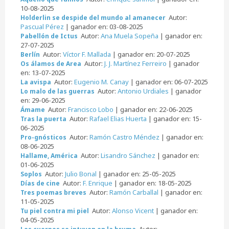
10-08-2025
Autor:
Holderlin se despide del mundo al amanecer
Pascual Pérez
| ganador en: 03-08-2025
Autor:
Ana Muela Sopeña
| ganador en:
Pabellón de Ictus
27-07-2025
Autor:
Víctor F. Mallada
| ganador en: 20-07-2025
Berlín
Autor:
J. J. Martínez Ferreiro
| ganador
Os álamos de Area
en: 13-07-2025
Autor:
Eugenio M. Canay
| ganador en: 06-07-2025
La avispa
Autor:
Antonio Urdiales
| ganador
Lo malo de las guerras
en: 29-06-2025
Autor:
Francisco Lobo
| ganador en: 22-06-2025
Ámame
Autor:
Rafael Elias Huerta
| ganador en: 15-
Tras la puerta
06-2025
Autor:
Ramón Castro Méndez
| ganador en:
Pro-gnósticos
08-06-2025
Autor:
Lisandro Sánchez
| ganador en:
Hallame, América
01-06-2025
Autor:
Julio Bonal
| ganador en: 25-05-2025
Soplos
Autor:
F. Enrique
| ganador en: 18-05-2025
Días de cine
Autor:
Ramón Carballal
| ganador en:
Tres poemas breves
11-05-2025
Autor:
Alonso Vicent
| ganador en:
Tu piel contra mi piel
04-05-2025
Autor: