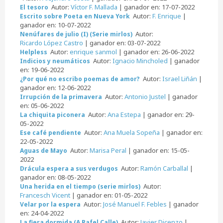
Autor:
Víctor F. Mallada
| ganador en: 17-07-2022
El tesoro
Autor:
F. Enrique
|
Escrito sobre Poeta en Nueva York
ganador en: 10-07-2022
Autor:
Nenúfares de julio (I) (Serie mirlos)
Ricardo López Castro
| ganador en: 03-07-2022
Autor:
enrique sanmol
| ganador en: 26-06-2022
Helpless
Autor:
Ignacio Mincholed
| ganador
Indicios y neumáticos
en: 19-06-2022
Autor:
Israel Liñán
|
¿Por qué no escribo poemas de amor?
ganador en: 12-06-2022
Autor:
Antonio Justel
| ganador
Irrupción de la primavera
en: 05-06-2022
Autor:
Ana Estepa
| ganador en: 29-
La chiquita piconera
05-2022
Autor:
Ana Muela Sopeña
| ganador en:
Ese café pendiente
22-05-2022
Autor:
Marisa Peral
| ganador en: 15-05-
Aguas de Mayo
2022
Autor:
Ramón Carballal
|
Drácula espera a sus verdugos
ganador en: 08-05-2022
Autor:
Una herida en el tiempo (serie mirlos)
Francesch Vicent
| ganador en: 01-05-2022
Autor:
José Manuel F. Febles
| ganador
Velar por la espera
en: 24-04-2022
Autor:
Javier Dicenzo
|
La fiera dormida (A Rafel Calle)