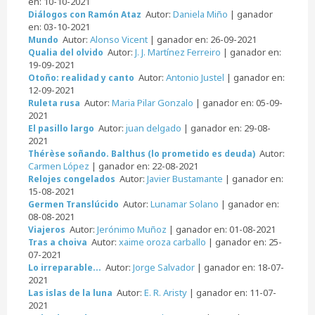
en: 10-10-2021
Autor:
Daniela Miño
| ganador
Diálogos con Ramón Ataz
en: 03-10-2021
Autor:
Alonso Vicent
| ganador en: 26-09-2021
Mundo
Autor:
J. J. Martínez Ferreiro
| ganador en:
Qualia del olvido
19-09-2021
Autor:
Antonio Justel
| ganador en:
Otoño: realidad y canto
12-09-2021
Autor:
Maria Pilar Gonzalo
| ganador en: 05-09-
Ruleta rusa
2021
Autor:
juan delgado
| ganador en: 29-08-
El pasillo largo
2021
Autor:
Thérèse soñando. Balthus (lo prometido es deuda)
Carmen López
| ganador en: 22-08-2021
Autor:
Javier Bustamante
| ganador en:
Relojes congelados
15-08-2021
Autor:
Lunamar Solano
| ganador en:
Germen Translúcido
08-08-2021
Autor:
Jerónimo Muñoz
| ganador en: 01-08-2021
Viajeros
Autor:
xaime oroza carballo
| ganador en: 25-
Tras a choiva
07-2021
Autor:
Jorge Salvador
| ganador en: 18-07-
Lo irreparable...
2021
Autor:
E. R. Aristy
| ganador en: 11-07-
Las islas de la luna
2021