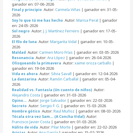
ganador en: 07-06-2026
Autor:
Carmela Viñas
| ganador en: 31-05-
Final y principio
2026
Autor:
Marisa Peral
| ganador
Soy lo que tú me has hecho
en: 24-05-2026
Autor:
J. J. Martínez Ferreiro
| ganador en: 17-05-
Sol negro
2026
Autor:
Margarita Vidal
| ganador en: 10-05-
El filo de luna
2026
Autor:
Carmen Moro Frías
| ganador en: 03-05-2026
Maldad
Autor:
Ara López
| ganador en: 26-04-2026
Resonancia
Autor:
xaime oroza carballo
|
Olisqueando la primavera
ganador en: 19-04-2026
Autor:
Silvia Savall
| ganador en: 12-04-2026
Vida es ahora
Autor:
Ramón Carballal
| ganador en: 05-04-
La danzarina
2026
Autor:
Realidad vs. Fantasía (Un cuento de niños)
Alejandro Costa
| ganador en: 31-03-2026
Autor:
Jorge Salvador
| ganador en: 22-03-2026
Opino...
Autor:
Sergio F. G.
| ganador en: 15-03-2026
Secreto
Autor:
Raul Muñoz
| ganador en: 08-03-2026
Hombre gótico
Autor:
Tócala otra vez Sam... (A Concha Vidal)
Francisco Javier Costa
| ganador en: 01-03-2026
Autor:
Pilar Morte
| ganador en: 22-02-2026
Hálito de vida
Autor:
Ana García
| ganador en: 15-02-2026
Aristas