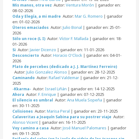
Autor:
Ventura Morón
| ganador en:
Mis manos, otra vez
08-02-2026
Autor:
Mar G. Romero
| ganador
Oda y Elegía, a mi madre
en: 01-02-2026
Autor:
Julio Bonal
| ganador en: 25-01-
Úteros emaciados
2026
Autor:
Víctor F. Mallada
| ganador en: 18-
Sólo un roce (L I)
01-2026
Autor:
Javier Dicenzo
| ganador en: 11-01-2026
Si
Autor:
Horacio O'Clock
| ganador en: 04-01-
Desconcierto
2026
Plato de percebes (dedicado a J. J. Martínez Ferreiro)
Autor:
Julio Gonzalez Alonso
| ganador en: 28-12-2025
Autor:
Rafael Valdemar
| ganador en: 21-12-
Caminando
2025
Autor:
Israel Liñán
| ganador en: 14-12-2025
-Kkarma-
Autor:
F. Enrique
| ganador en: 07-12-2025
Ahora
Autor:
Ana Muela Sopeña
| ganador
El silencio es umbral
en: 30-11-2025
Autor:
Marisa Peral
| ganador en: 23-11-2025
Colisiones
Autor:
Calaveritas a Joaquín Sabina para su postrer viaje
Alonso Vicent
| ganador en: 16-11-2025
Autor:
José Manuel Palomares
| ganador
Voy camino a casa
en: 09-11-2025
Epifanía del color (en la jaula de vidrio de los trasgos sin