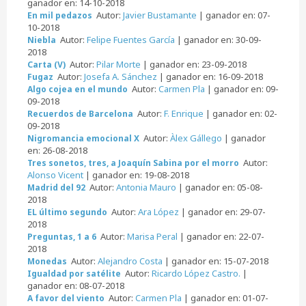
ganador en: 14-10-2018
Autor:
Javier Bustamante
| ganador en: 07-
En mil pedazos
10-2018
Autor:
Felipe Fuentes García
| ganador en: 30-09-
Niebla
2018
Autor:
Pilar Morte
| ganador en: 23-09-2018
Carta (V)
Autor:
Josefa A. Sánchez
| ganador en: 16-09-2018
Fugaz
Autor:
Carmen Pla
| ganador en: 09-
Algo cojea en el mundo
09-2018
Autor:
F. Enrique
| ganador en: 02-
Recuerdos de Barcelona
09-2018
Autor:
Àlex Gállego
| ganador
Nigromancia emocional X
en: 26-08-2018
Autor:
Tres sonetos, tres, a Joaquín Sabina por el morro
Alonso Vicent
| ganador en: 19-08-2018
Autor:
Antonia Mauro
| ganador en: 05-08-
Madrid del 92
2018
Autor:
Ara López
| ganador en: 29-07-
EL último segundo
2018
Autor:
Marisa Peral
| ganador en: 22-07-
Preguntas, 1 a 6
2018
Autor:
Alejandro Costa
| ganador en: 15-07-2018
Monedas
Autor:
Ricardo López Castro.
|
Igualdad por satélite
ganador en: 08-07-2018
Autor:
Carmen Pla
| ganador en: 01-07-
A favor del viento