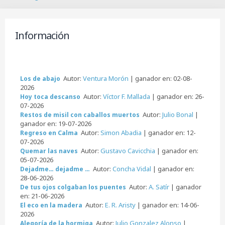
B
u
s
c
Información
a
r
Autor:
Ventura Morón
| ganador en: 02-08-
Los de abajo
2026
Autor:
Víctor F. Mallada
| ganador en: 26-
Hoy toca descanso
07-2026
Autor:
Julio Bonal
|
Restos de misil con caballos muertos
ganador en: 19-07-2026
Autor:
Simon Abadia
| ganador en: 12-
Regreso en Calma
07-2026
Autor:
Gustavo Cavicchia
| ganador en:
Quemar las naves
05-07-2026
Autor:
Concha Vidal
| ganador en:
Dejadme… dejadme …
28-06-2026
Autor:
A. Satír
| ganador
De tus ojos colgaban los puentes
en: 21-06-2026
Autor:
E. R. Aristy
| ganador en: 14-06-
El eco en la madera
2026
Autor:
Julio Gonzalez Alonso
|
Alegoría de la hormiga