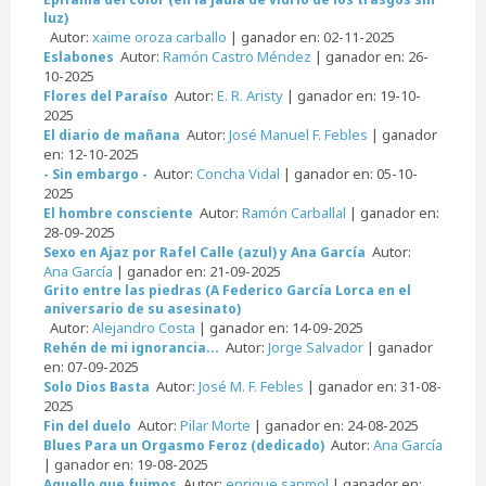
luz)
Autor:
xaime oroza carballo
| ganador en: 02-11-2025
Autor:
Ramón Castro Méndez
| ganador en: 26-
Eslabones
10-2025
Autor:
E. R. Aristy
| ganador en: 19-10-
Flores del Paraíso
2025
Autor:
José Manuel F. Febles
| ganador
El diario de mañana
en: 12-10-2025
Autor:
Concha Vidal
| ganador en: 05-10-
- Sin embargo -
2025
Autor:
Ramón Carballal
| ganador en:
El hombre consciente
28-09-2025
Autor:
Sexo en Ajaz por Rafel Calle (azul) y Ana García
Ana García
| ganador en: 21-09-2025
Grito entre las piedras (A Federico García Lorca en el
aniversario de su asesinato)
Autor:
Alejandro Costa
| ganador en: 14-09-2025
Autor:
Jorge Salvador
| ganador
Rehén de mi ignorancia...
en: 07-09-2025
Autor:
José M. F. Febles
| ganador en: 31-08-
Solo Dios Basta
2025
Autor:
Pilar Morte
| ganador en: 24-08-2025
Fin del duelo
Autor:
Ana García
Blues Para un Orgasmo Feroz (dedicado)
| ganador en: 19-08-2025
Autor:
enrique sanmol
| ganador en:
Aquello que fuimos