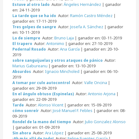
Autor:
Ángeles Hernández
| ganador
Estuve al otro lado
en: 24-11-2019
Autor:
Ramón Castro Méndez
|
La tarde que se ha ido
ganador en: 17-11-2019
Autor:
Josefa A. Sánchez
| ganador
Tres golpes de sangre
en: 10-11-2019
Autor:
Bruno Laja
| ganador en: 03-11-2019
Lo de siempre
Autor:
Antonimo
| ganador en: 27-10-2019
El trapero
Autor:
Ana García
| ganador en: 20-10-
Pedernal Rosado
2019
Autor:
sobre sanguijuelas y otros ataques de pánico
Marius Gabureanu
| ganador en: 13-10-2019
Autor:
Ignacio Mincholed
| ganador en: 06-10-
Absurdos
2019
Autor:
Valle Oncina
|
A tomar por culo autocontrol
ganador en: 29-09-2019
Autor:
Antonio Arjona
|
En el ángulo obtuso (Espinelas)
ganador en: 22-09-2019
Autor:
Alonso Vicent
| ganador en: 15-09-2019
Tarde
Autor:
José Manuel F. Febles
| ganador en: 08-
cómo sonreír
09-2019
Autor:
Julio Gonzalez Alonso
Rondel de la mano del tiempo
| ganador en: 01-09-2019
Autor:
Ara López
| ganador en: 25-08-2019
Sin ahora
Autor:
Felipe Fuentes García
|
¡Ah más allá de todo!