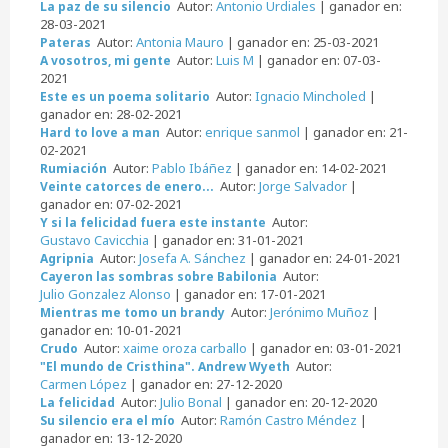
Autor:
Antonio Urdiales
| ganador en:
La paz de su silencio
28-03-2021
Autor:
Antonia Mauro
| ganador en: 25-03-2021
Pateras
Autor:
Luis M
| ganador en: 07-03-
A vosotros, mi gente
2021
Autor:
Ignacio Mincholed
|
Este es un poema solitario
ganador en: 28-02-2021
Autor:
enrique sanmol
| ganador en: 21-
Hard to love a man
02-2021
Autor:
Pablo Ibáñez
| ganador en: 14-02-2021
Rumiación
Autor:
Jorge Salvador
|
Veinte catorces de enero...
ganador en: 07-02-2021
Autor:
Y si la felicidad fuera este instante
Gustavo Cavicchia
| ganador en: 31-01-2021
Autor:
Josefa A. Sánchez
| ganador en: 24-01-2021
Agripnia
Autor:
Cayeron las sombras sobre Babilonia
Julio Gonzalez Alonso
| ganador en: 17-01-2021
Autor:
Jerónimo Muñoz
|
Mientras me tomo un brandy
ganador en: 10-01-2021
Autor:
xaime oroza carballo
| ganador en: 03-01-2021
Crudo
Autor:
"El mundo de Cristhina". Andrew Wyeth
Carmen López
| ganador en: 27-12-2020
Autor:
Julio Bonal
| ganador en: 20-12-2020
La felicidad
Autor:
Ramón Castro Méndez
|
Su silencio era el mío
ganador en: 13-12-2020