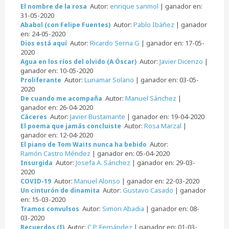
Autor:
enrique sanmol
| ganador en:
El nombre de la rosa
31-05-2020
Autor:
Pablo Ibáñez
| ganador
Ababol (con Felipe Fuentes)
en: 24-05-2020
Autor:
Ricardo Serna G
| ganador en: 17-05-
Dios está aquí
2020
Autor:
Javier Dicenzo
|
Agua en los ríos del olvido (A Óscar)
ganador en: 10-05-2020
Autor:
Lunamar Solano
| ganador en: 03-05-
Proliferante
2020
Autor:
Manuel Sánchez
|
De cuando me acompaña
ganador en: 26-04-2020
Autor:
Javier Bustamante
| ganador en: 19-04-2020
Cáceres
Autor:
Rosa Marzal
|
El poema que jamás concluiste
ganador en: 12-04-2020
Autor:
El piano de Tom Waits nunca ha bebido
Ramón Castro Méndez
| ganador en: 05-04-2020
Autor:
Josefa A. Sánchez
| ganador en: 29-03-
Insurgida
2020
Autor:
Manuel Alonso
| ganador en: 22-03-2020
COVID-19
Autor:
Gustavo Casado
| ganador
Un cinturón de dinamita
en: 15-03-2020
Autor:
Simon Abadia
| ganador en: 08-
Tramos convulsos
03-2020
Autor:
C.P. Fernández
| ganador en: 01-03-
Recuerdos (I)