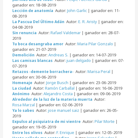
ganador en: 18-08-2019
Autor:
John Garlic
| ganador en: 11-
Lección de anatomía
08-2019
Autor:
E. R. Aristy
| ganador en:
La Pascua Del Último Adán
04-08-2019
Autor:
Rafael Valdemar
| ganador en: 28-07-
Sin renuncia
2019
Autor:
Maria Pilar Gonzalo
|
Tu boca desangraba amor
ganador en: 21-07-2019
Autor:
Andreas S.
| ganador en: 14-07-2019
Demolición
Autor:
juan delgado
| ganador en: 07-
Las camisas blancas
07-2019
Autor:
Marisa Peral
|
Retazos -demente borrachera-
ganador en: 30-06-2019
Autor:
Jorge Busch
| ganador en: 23-06-2019
Homenaje
Autor:
Ramón Carballal
| ganador en: 16-06-2019
La ciudad
Autor:
Alejandro Costa
| ganador en: 09-06-2019
Anónimo
Autor:
Alrededor de la luz de la materia muerta
Rosa Marzal
| ganador en: 02-06-2019
Autor:
jose manuel saiz
| ganador en: 26-05-
Ya lo sabes
2019
Autor:
Pilar Morte
|
Expulso al psiquiatra de mi vientre
ganador en: 19-05-2019
Autor:
F. Enrique
| ganador en: 12-05-2019
Entre los olivos
Autor:
Jorge Salvador
|