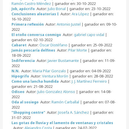
Ramón Castro Méndez
| ganador en: 30-10-2022
Autor:
Julio Bonal
| ganador en: 23-10-2022
Job, apócrifo
Autor:
Ara López
| ganador en:
Conclusiones aleatorias I
16-10-2022
Autor:
Antonio Justel
| ganador en: 09-10-
Primera reflexión
2022
Autor:
gabriel capo vidal
|
El otoño conversa conmigo
ganador en: 02-10-2022
Autor:
Óscar Distéfano
| ganador en: 25-09-2022
Cabaret
Autor:
Pilar Morte
| ganador en:
Jamás pescaría delfines
18-09-2022
Autor:
Javier Bustamante
| ganador en: 11-09-
Indiferencia
2022
Autor:
Maria Pilar Gonzalo
| ganador en: 04-09-2022
N.N.
Autor:
Ventura Morón
| ganador en: 28-08-2022
Hipogrifo
Autor:
J. J. Martínez Ferreiro
|
Como una lancha hundida
ganador en: 21-08-2022
Autor:
Julio Gonzalez Alonso
| ganador en: 14-08-
Odiseo
2022
Autor:
Ramón Carballal
| ganador en: 07-08-
Oda al sosiego
2022
Autor:
Josefa A. Sánchez
| ganador en:
"Shopping centre"
31-07-2022
Las gotas de lluvia y el lamento de ventanas y cristales
Autor:
Alejandro Costa
| ganador en: 24-07-2022