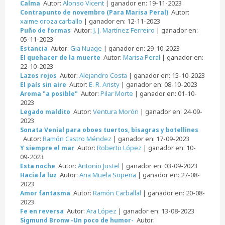
Autor:
Alonso Vicent
| ganador en: 19-11-2023
Calma
Autor:
Contrapunto de novembro (Para Marisa Peral)
xaime oroza carballo
| ganador en: 12-11-2023
Autor:
J. J. Martínez Ferreiro
| ganador en:
Puño de formas
05-11-2023
Autor:
Gia Nuage
| ganador en: 29-10-2023
Estancia
Autor:
Marisa Peral
| ganador en:
El quehacer de la muerte
22-10-2023
Autor:
Alejandro Costa
| ganador en: 15-10-2023
Lazos rojos
Autor:
E. R. Aristy
| ganador en: 08-10-2023
El país sin aire
Autor:
Pilar Morte
| ganador en: 01-10-
Aroma "a posible"
2023
Autor:
Ventura Morón
| ganador en: 24-09-
Legado maldito
2023
Sonata Venial para oboes tuertos, bisagras y botellines
Autor:
Ramón Castro Méndez
| ganador en: 17-09-2023
Autor:
Roberto López
| ganador en: 10-
Y siempre el mar
09-2023
Autor:
Antonio Justel
| ganador en: 03-09-2023
Esta noche
Autor:
Ana Muela Sopeña
| ganador en: 27-08-
Hacia la luz
2023
Autor:
Ramón Carballal
| ganador en: 20-08-
Amor fantasma
2023
Autor:
Ara López
| ganador en: 13-08-2023
Fe en reversa
Autor:
Sigmund Bronw -Un poco de humor-