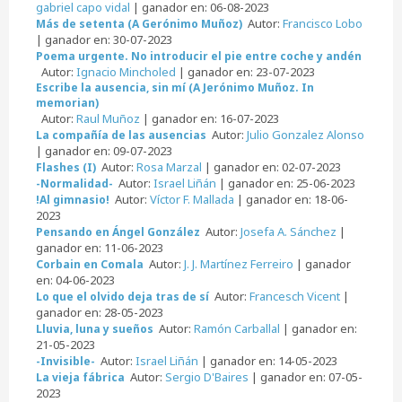
gabriel capo vidal
| ganador en: 06-08-2023
Autor:
Francisco Lobo
Más de setenta (A Gerónimo Muñoz)
| ganador en: 30-07-2023
Poema urgente. No introducir el pie entre coche y andén
Autor:
Ignacio Mincholed
| ganador en: 23-07-2023
Escribe la ausencia, sin mí (A Jerónimo Muñoz. In
memorian)
Autor:
Raul Muñoz
| ganador en: 16-07-2023
Autor:
Julio Gonzalez Alonso
La compañía de las ausencias
| ganador en: 09-07-2023
Autor:
Rosa Marzal
| ganador en: 02-07-2023
Flashes (I)
Autor:
Israel Liñán
| ganador en: 25-06-2023
-Normalidad-
Autor:
Víctor F. Mallada
| ganador en: 18-06-
!Al gimnasio!
2023
Autor:
Josefa A. Sánchez
|
Pensando en Ángel González
ganador en: 11-06-2023
Autor:
J. J. Martínez Ferreiro
| ganador
Corbain en Comala
en: 04-06-2023
Autor:
Francesch Vicent
|
Lo que el olvido deja tras de sí
ganador en: 28-05-2023
Autor:
Ramón Carballal
| ganador en:
Lluvia, luna y sueños
21-05-2023
Autor:
Israel Liñán
| ganador en: 14-05-2023
-Invisible-
Autor:
Sergio D'Baires
| ganador en: 07-05-
La vieja fábrica
2023