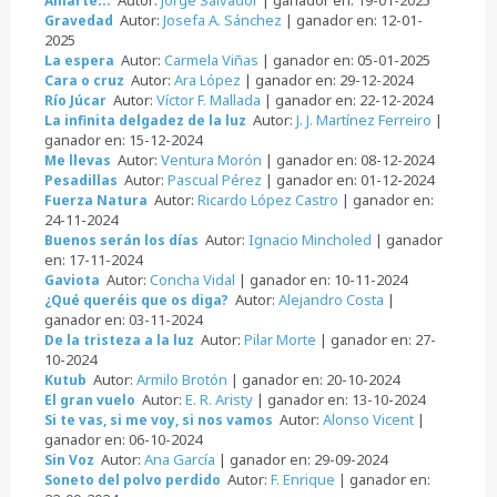
Amarte...
Autor:
Josefa A. Sánchez
| ganador en: 12-01-
Gravedad
2025
Autor:
Carmela Viñas
| ganador en: 05-01-2025
La espera
Autor:
Ara López
| ganador en: 29-12-2024
Cara o cruz
Autor:
Víctor F. Mallada
| ganador en: 22-12-2024
Río Júcar
Autor:
J. J. Martínez Ferreiro
|
La infinita delgadez de la luz
ganador en: 15-12-2024
Autor:
Ventura Morón
| ganador en: 08-12-2024
Me llevas
Autor:
Pascual Pérez
| ganador en: 01-12-2024
Pesadillas
Autor:
Ricardo López Castro
| ganador en:
Fuerza Natura
24-11-2024
Autor:
Ignacio Mincholed
| ganador
Buenos serán los días
en: 17-11-2024
Autor:
Concha Vidal
| ganador en: 10-11-2024
Gaviota
Autor:
Alejandro Costa
|
¿Qué queréis que os diga?
ganador en: 03-11-2024
Autor:
Pilar Morte
| ganador en: 27-
De la tristeza a la luz
10-2024
Autor:
Armilo Brotón
| ganador en: 20-10-2024
Kutub
Autor:
E. R. Aristy
| ganador en: 13-10-2024
El gran vuelo
Autor:
Alonso Vicent
|
Si te vas, si me voy, si nos vamos
ganador en: 06-10-2024
Autor:
Ana García
| ganador en: 29-09-2024
Sin Voz
Autor:
F. Enrique
| ganador en:
Soneto del polvo perdido