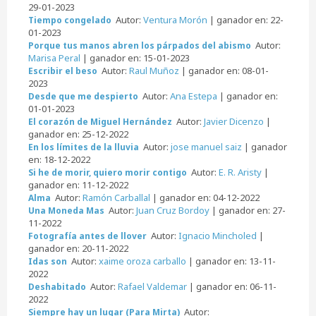
29-01-2023
Autor:
Ventura Morón
| ganador en: 22-
Tiempo congelado
01-2023
Autor:
Porque tus manos abren los párpados del abismo
Marisa Peral
| ganador en: 15-01-2023
Autor:
Raul Muñoz
| ganador en: 08-01-
Escribir el beso
2023
Autor:
Ana Estepa
| ganador en:
Desde que me despierto
01-01-2023
Autor:
Javier Dicenzo
|
El corazón de Miguel Hernández
ganador en: 25-12-2022
Autor:
jose manuel saiz
| ganador
En los límites de la lluvia
en: 18-12-2022
Autor:
E. R. Aristy
|
Si he de morir, quiero morir contigo
ganador en: 11-12-2022
Autor:
Ramón Carballal
| ganador en: 04-12-2022
Alma
Autor:
Juan Cruz Bordoy
| ganador en: 27-
Una Moneda Mas
11-2022
Autor:
Ignacio Mincholed
|
Fotografía antes de llover
ganador en: 20-11-2022
Autor:
xaime oroza carballo
| ganador en: 13-11-
Idas son
2022
Autor:
Rafael Valdemar
| ganador en: 06-11-
Deshabitado
2022
Autor:
Siempre hay un lugar (Para Mirta)