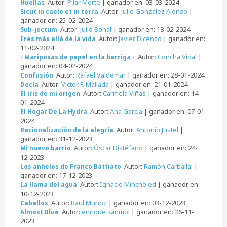
Autor:
Pilar Morte
| ganador en: 03-03-2024
Huellas
Autor:
Julio Gonzalez Alonso
|
Sicut in caelo et in terra
ganador en: 25-02-2024
Autor:
Julio Bonal
| ganador en: 18-02-2024
Sub-jectum
Autor:
Javier Dicenzo
| ganador en:
Eres más allá de la vida
11-02-2024
Autor:
Concha Vidal
|
- Mariposas de papel en la barriga -
ganador en: 04-02-2024
Autor:
Rafael Valdemar
| ganador en: 28-01-2024
Confusión
Autor:
Víctor F. Mallada
| ganador en: 21-01-2024
Decía
Autor:
Carmela Viñas
| ganador en: 14-
El iris de mi origen
01-2024
Autor:
Ana García
| ganador en: 07-01-
El Hogar De La Hydra
2024
Autor:
Antonio Justel
|
Racionalización de la alegría
ganador en: 31-12-2023
Autor:
Óscar Distéfano
| ganador en: 24-
Mi nuevo barrio
12-2023
Autor:
Ramón Carballal
|
Los anhelos de Franco Battiato
ganador en: 17-12-2023
Autor:
Ignacio Mincholed
| ganador en:
La llama del agua
10-12-2023
Autor:
Raul Muñoz
| ganador en: 03-12-2023
Caballos
Autor:
enrique sanmol
| ganador en: 26-11-
Almost Blue
2023