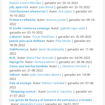
Ramón Castro Méndez
| ganador en: 30-10-2022
Autor:
Julio Bonal
| ganador en: 23-10-2022
Job, apócrifo
Autor:
Ara López
| ganador en:
Conclusiones aleatorias I
16-10-2022
Autor:
Antonio Justel
| ganador en: 09-10-
Primera reflexión
2022
Autor:
gabriel capo vidal
|
El otoño conversa conmigo
ganador en: 02-10-2022
Autor:
Óscar Distéfano
| ganador en: 25-09-2022
Cabaret
Autor:
Pilar Morte
| ganador en:
Jamás pescaría delfines
18-09-2022
Autor:
Javier Bustamante
| ganador en: 11-09-
Indiferencia
2022
Autor:
Maria Pilar Gonzalo
| ganador en: 04-09-2022
N.N.
Autor:
Ventura Morón
| ganador en: 28-08-2022
Hipogrifo
Autor:
J. J. Martínez Ferreiro
|
Como una lancha hundida
ganador en: 21-08-2022
Autor:
Julio Gonzalez Alonso
| ganador en: 14-08-
Odiseo
2022
Autor:
Ramón Carballal
| ganador en: 07-08-
Oda al sosiego
2022
Autor:
Josefa A. Sánchez
| ganador en:
"Shopping centre"
31-07-2022
Las gotas de lluvia y el lamento de ventanas y cristales
Autor:
Alejandro Costa
| ganador en: 24-07-2022