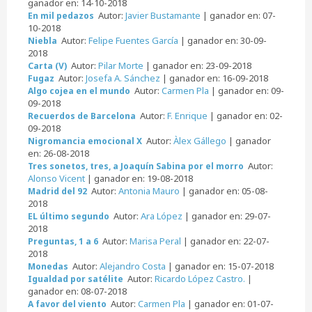
ganador en: 14-10-2018
Autor:
Javier Bustamante
| ganador en: 07-
En mil pedazos
10-2018
Autor:
Felipe Fuentes García
| ganador en: 30-09-
Niebla
2018
Autor:
Pilar Morte
| ganador en: 23-09-2018
Carta (V)
Autor:
Josefa A. Sánchez
| ganador en: 16-09-2018
Fugaz
Autor:
Carmen Pla
| ganador en: 09-
Algo cojea en el mundo
09-2018
Autor:
F. Enrique
| ganador en: 02-
Recuerdos de Barcelona
09-2018
Autor:
Àlex Gállego
| ganador
Nigromancia emocional X
en: 26-08-2018
Autor:
Tres sonetos, tres, a Joaquín Sabina por el morro
Alonso Vicent
| ganador en: 19-08-2018
Autor:
Antonia Mauro
| ganador en: 05-08-
Madrid del 92
2018
Autor:
Ara López
| ganador en: 29-07-
EL último segundo
2018
Autor:
Marisa Peral
| ganador en: 22-07-
Preguntas, 1 a 6
2018
Autor:
Alejandro Costa
| ganador en: 15-07-2018
Monedas
Autor:
Ricardo López Castro.
|
Igualdad por satélite
ganador en: 08-07-2018
Autor:
Carmen Pla
| ganador en: 01-07-
A favor del viento