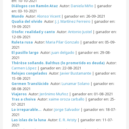
en: 10-10-2021
Autor:
Daniela Miño
| ganador
Diálogos con Ramón Ataz
en: 03-10-2021
Autor:
Alonso Vicent
| ganador en: 26-09-2021
Mundo
Autor:
J. J. Martínez Ferreiro
| ganador en:
Qualia del olvido
19-09-2021
Autor:
Antonio Justel
| ganador en:
Otoño: realidad y canto
12-09-2021
Autor:
Maria Pilar Gonzalo
| ganador en: 05-09-
Ruleta rusa
2021
Autor:
juan delgado
| ganador en: 29-08-
El pasillo largo
2021
Autor:
Thérèse soñando. Balthus (lo prometido es deuda)
Carmen López
| ganador en: 22-08-2021
Autor:
Javier Bustamante
| ganador en:
Relojes congelados
15-08-2021
Autor:
Lunamar Solano
| ganador en:
Germen Translúcido
08-08-2021
Autor:
Jerónimo Muñoz
| ganador en: 01-08-2021
Viajeros
Autor:
xaime oroza carballo
| ganador en: 25-
Tras a choiva
07-2021
Autor:
Jorge Salvador
| ganador en: 18-07-
Lo irreparable...
2021
Autor:
E. R. Aristy
| ganador en: 11-07-
Las islas de la luna
2021