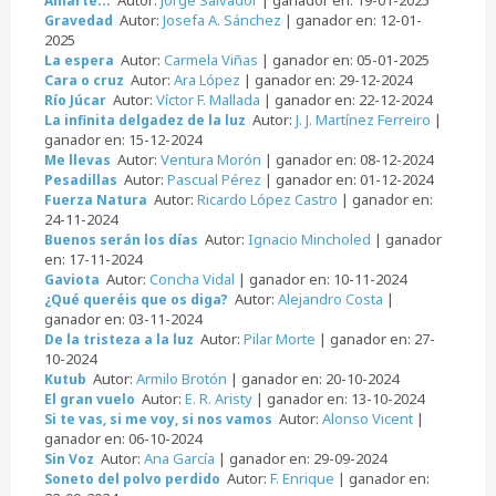
Amarte...
Autor:
Josefa A. Sánchez
| ganador en: 12-01-
Gravedad
2025
Autor:
Carmela Viñas
| ganador en: 05-01-2025
La espera
Autor:
Ara López
| ganador en: 29-12-2024
Cara o cruz
Autor:
Víctor F. Mallada
| ganador en: 22-12-2024
Río Júcar
Autor:
J. J. Martínez Ferreiro
|
La infinita delgadez de la luz
ganador en: 15-12-2024
Autor:
Ventura Morón
| ganador en: 08-12-2024
Me llevas
Autor:
Pascual Pérez
| ganador en: 01-12-2024
Pesadillas
Autor:
Ricardo López Castro
| ganador en:
Fuerza Natura
24-11-2024
Autor:
Ignacio Mincholed
| ganador
Buenos serán los días
en: 17-11-2024
Autor:
Concha Vidal
| ganador en: 10-11-2024
Gaviota
Autor:
Alejandro Costa
|
¿Qué queréis que os diga?
ganador en: 03-11-2024
Autor:
Pilar Morte
| ganador en: 27-
De la tristeza a la luz
10-2024
Autor:
Armilo Brotón
| ganador en: 20-10-2024
Kutub
Autor:
E. R. Aristy
| ganador en: 13-10-2024
El gran vuelo
Autor:
Alonso Vicent
|
Si te vas, si me voy, si nos vamos
ganador en: 06-10-2024
Autor:
Ana García
| ganador en: 29-09-2024
Sin Voz
Autor:
F. Enrique
| ganador en:
Soneto del polvo perdido