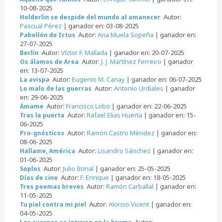
10-08-2025
Autor:
Holderlin se despide del mundo al amanecer
Pascual Pérez
| ganador en: 03-08-2025
Autor:
Ana Muela Sopeña
| ganador en:
Pabellón de Ictus
27-07-2025
Autor:
Víctor F. Mallada
| ganador en: 20-07-2025
Berlín
Autor:
J. J. Martínez Ferreiro
| ganador
Os álamos de Area
en: 13-07-2025
Autor:
Eugenio M. Canay
| ganador en: 06-07-2025
La avispa
Autor:
Antonio Urdiales
| ganador
Lo malo de las guerras
en: 29-06-2025
Autor:
Francisco Lobo
| ganador en: 22-06-2025
Ámame
Autor:
Rafael Elias Huerta
| ganador en: 15-
Tras la puerta
06-2025
Autor:
Ramón Castro Méndez
| ganador en:
Pro-gnósticos
08-06-2025
Autor:
Lisandro Sánchez
| ganador en:
Hallame, América
01-06-2025
Autor:
Julio Bonal
| ganador en: 25-05-2025
Soplos
Autor:
F. Enrique
| ganador en: 18-05-2025
Días de cine
Autor:
Ramón Carballal
| ganador en:
Tres poemas breves
11-05-2025
Autor:
Alonso Vicent
| ganador en:
Tu piel contra mi piel
04-05-2025
Autor: