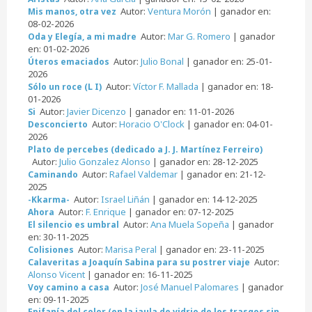
Autor:
Ventura Morón
| ganador en:
Mis manos, otra vez
08-02-2026
Autor:
Mar G. Romero
| ganador
Oda y Elegía, a mi madre
en: 01-02-2026
Autor:
Julio Bonal
| ganador en: 25-01-
Úteros emaciados
2026
Autor:
Víctor F. Mallada
| ganador en: 18-
Sólo un roce (L I)
01-2026
Autor:
Javier Dicenzo
| ganador en: 11-01-2026
Si
Autor:
Horacio O'Clock
| ganador en: 04-01-
Desconcierto
2026
Plato de percebes (dedicado a J. J. Martínez Ferreiro)
Autor:
Julio Gonzalez Alonso
| ganador en: 28-12-2025
Autor:
Rafael Valdemar
| ganador en: 21-12-
Caminando
2025
Autor:
Israel Liñán
| ganador en: 14-12-2025
-Kkarma-
Autor:
F. Enrique
| ganador en: 07-12-2025
Ahora
Autor:
Ana Muela Sopeña
| ganador
El silencio es umbral
en: 30-11-2025
Autor:
Marisa Peral
| ganador en: 23-11-2025
Colisiones
Autor:
Calaveritas a Joaquín Sabina para su postrer viaje
Alonso Vicent
| ganador en: 16-11-2025
Autor:
José Manuel Palomares
| ganador
Voy camino a casa
en: 09-11-2025
Epifanía del color (en la jaula de vidrio de los trasgos sin