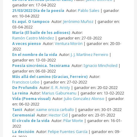
ganador en: 17-04-2022
Autor:
Pablo Sales
| ganador
21/03/2022 Día de la poesía
en: 10-04-2022
Autor:
Jerónimo Muñoz
| ganador en:
Es aquí. O tampoco
03-04-2022
Autor:
María (El baile de los adioses)
Ramón Castro Méndez
| ganador en: 27-03-2022
Autor:
Ventura Morón
| ganador en: 20-03-
A veces pienso
2022
Autor:
J. J. Martínez Ferreiro
|
En el nombre de la vida
ganador en: 13-03-2022
Autor:
Ignacio Mincholed
|
Poesía sincrónica. Tecnirama
ganador en: 06-03-2022
Autor:
Más allá del camino (Gracias, Ferreiro)
Francisco Lobo
| ganador en: 27-02-2022
Autor:
E. R. Aristy
| ganador en: 20-02-2022
De Profundis
Autor:
Marius Gabureanu
| ganador en: 13-02-2022
La reina
Autor:
Julio Gonzalez Alonso
| ganador
Vida (Poema visual)
en: 06-02-2022
Autor:
xaime oroza carballo
| ganador en: 30-01-2022
Tanit
Autor:
Hector Cid
| ganador en: 23-01-2022
Ceremonial
Autor:
Pilar Morte
| ganador en: 16-01-
El círculo de la vida
2022
Autor:
Felipe Fuentes García
| ganador en: 09-
La decisión
01-2022