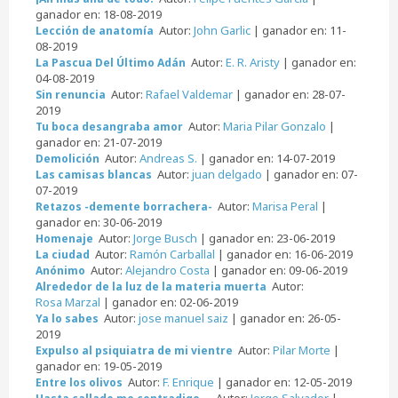
ganador en: 18-08-2019
Autor:
John Garlic
| ganador en: 11-
Lección de anatomía
08-2019
Autor:
E. R. Aristy
| ganador en:
La Pascua Del Último Adán
04-08-2019
Autor:
Rafael Valdemar
| ganador en: 28-07-
Sin renuncia
2019
Autor:
Maria Pilar Gonzalo
|
Tu boca desangraba amor
ganador en: 21-07-2019
Autor:
Andreas S.
| ganador en: 14-07-2019
Demolición
Autor:
juan delgado
| ganador en: 07-
Las camisas blancas
07-2019
Autor:
Marisa Peral
|
Retazos -demente borrachera-
ganador en: 30-06-2019
Autor:
Jorge Busch
| ganador en: 23-06-2019
Homenaje
Autor:
Ramón Carballal
| ganador en: 16-06-2019
La ciudad
Autor:
Alejandro Costa
| ganador en: 09-06-2019
Anónimo
Autor:
Alrededor de la luz de la materia muerta
Rosa Marzal
| ganador en: 02-06-2019
Autor:
jose manuel saiz
| ganador en: 26-05-
Ya lo sabes
2019
Autor:
Pilar Morte
|
Expulso al psiquiatra de mi vientre
ganador en: 19-05-2019
Autor:
F. Enrique
| ganador en: 12-05-2019
Entre los olivos
Autor:
Jorge Salvador
|