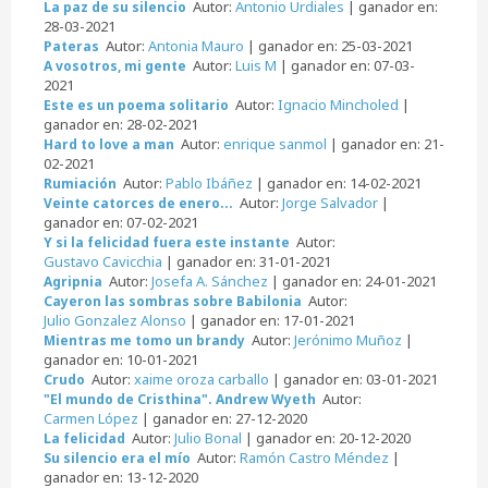
Autor:
Antonio Urdiales
| ganador en:
La paz de su silencio
28-03-2021
Autor:
Antonia Mauro
| ganador en: 25-03-2021
Pateras
Autor:
Luis M
| ganador en: 07-03-
A vosotros, mi gente
2021
Autor:
Ignacio Mincholed
|
Este es un poema solitario
ganador en: 28-02-2021
Autor:
enrique sanmol
| ganador en: 21-
Hard to love a man
02-2021
Autor:
Pablo Ibáñez
| ganador en: 14-02-2021
Rumiación
Autor:
Jorge Salvador
|
Veinte catorces de enero...
ganador en: 07-02-2021
Autor:
Y si la felicidad fuera este instante
Gustavo Cavicchia
| ganador en: 31-01-2021
Autor:
Josefa A. Sánchez
| ganador en: 24-01-2021
Agripnia
Autor:
Cayeron las sombras sobre Babilonia
Julio Gonzalez Alonso
| ganador en: 17-01-2021
Autor:
Jerónimo Muñoz
|
Mientras me tomo un brandy
ganador en: 10-01-2021
Autor:
xaime oroza carballo
| ganador en: 03-01-2021
Crudo
Autor:
"El mundo de Cristhina". Andrew Wyeth
Carmen López
| ganador en: 27-12-2020
Autor:
Julio Bonal
| ganador en: 20-12-2020
La felicidad
Autor:
Ramón Castro Méndez
|
Su silencio era el mío
ganador en: 13-12-2020