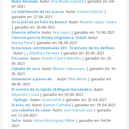
Autor:
Ana Muela Sopeña
| ganador en: 04-
Nube desnuda
07-2021
Autor:
Ventura Morón
|
La indefensión de las aceras
ganador en: 27-06-2021
Autor:
Ricardo López Castro
En la piel de un folio en blanco
| ganador en: 20-06-2021
Autor:
Ara López
| ganador en: 13-06-2021
Silencio infinito
Autor:
Canción para la última singladura, Indah
Marisa Peral
| ganador en: 06-06-2021
Estaciones sentimentales XIV - El éxtasis de los delfines
Autor:
J. J. Martínez Ferreiro
| ganador en: 30-05-2021
Autor:
Ramón Castro Méndez
| ganador en: 23-
Ficciones
05-2021
Autor:
Marius Gabureanu
| ganador en: 16-
Caballo de cera
05-2021
Autor:
Pilar Morte
| ganador en:
Solamente a punto de...
09-05-2021
Autor:
El vientre de tu lápida (A Miguel Hernández)
Alejandro Costa
| ganador en: 02-05-2021
Autor:
Israel Liñán
| ganador en: 25-04-2021
- Epílogo-
Autor:
Ramón Carballal
| ganador en: 18-04-2021
Si eres así
Autor:
jose manuel saiz
| ganador
Los caballos de Luxor
en: 11-04-2021
Autor:
Arturo Rodríguez Milliet
| ganador en: 04-04-
Salto
2021