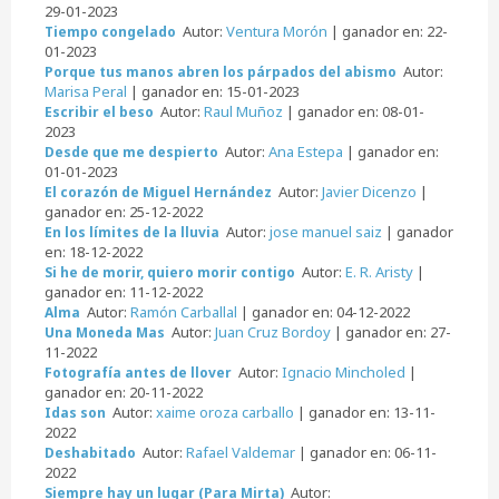
29-01-2023
Autor:
Ventura Morón
| ganador en: 22-
Tiempo congelado
01-2023
Autor:
Porque tus manos abren los párpados del abismo
Marisa Peral
| ganador en: 15-01-2023
Autor:
Raul Muñoz
| ganador en: 08-01-
Escribir el beso
2023
Autor:
Ana Estepa
| ganador en:
Desde que me despierto
01-01-2023
Autor:
Javier Dicenzo
|
El corazón de Miguel Hernández
ganador en: 25-12-2022
Autor:
jose manuel saiz
| ganador
En los límites de la lluvia
en: 18-12-2022
Autor:
E. R. Aristy
|
Si he de morir, quiero morir contigo
ganador en: 11-12-2022
Autor:
Ramón Carballal
| ganador en: 04-12-2022
Alma
Autor:
Juan Cruz Bordoy
| ganador en: 27-
Una Moneda Mas
11-2022
Autor:
Ignacio Mincholed
|
Fotografía antes de llover
ganador en: 20-11-2022
Autor:
xaime oroza carballo
| ganador en: 13-11-
Idas son
2022
Autor:
Rafael Valdemar
| ganador en: 06-11-
Deshabitado
2022
Autor:
Siempre hay un lugar (Para Mirta)