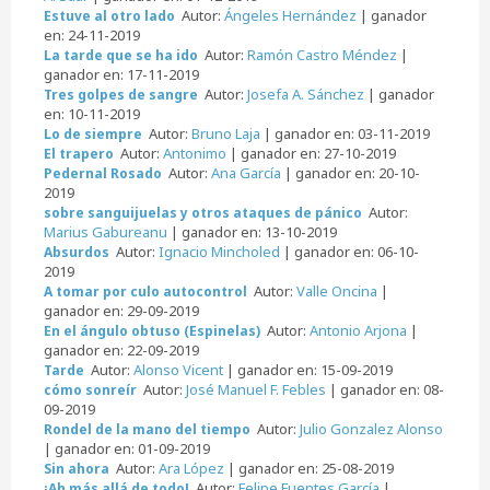
Autor:
Ángeles Hernández
| ganador
Estuve al otro lado
en: 24-11-2019
Autor:
Ramón Castro Méndez
|
La tarde que se ha ido
ganador en: 17-11-2019
Autor:
Josefa A. Sánchez
| ganador
Tres golpes de sangre
en: 10-11-2019
Autor:
Bruno Laja
| ganador en: 03-11-2019
Lo de siempre
Autor:
Antonimo
| ganador en: 27-10-2019
El trapero
Autor:
Ana García
| ganador en: 20-10-
Pedernal Rosado
2019
Autor:
sobre sanguijuelas y otros ataques de pánico
Marius Gabureanu
| ganador en: 13-10-2019
Autor:
Ignacio Mincholed
| ganador en: 06-10-
Absurdos
2019
Autor:
Valle Oncina
|
A tomar por culo autocontrol
ganador en: 29-09-2019
Autor:
Antonio Arjona
|
En el ángulo obtuso (Espinelas)
ganador en: 22-09-2019
Autor:
Alonso Vicent
| ganador en: 15-09-2019
Tarde
Autor:
José Manuel F. Febles
| ganador en: 08-
cómo sonreír
09-2019
Autor:
Julio Gonzalez Alonso
Rondel de la mano del tiempo
| ganador en: 01-09-2019
Autor:
Ara López
| ganador en: 25-08-2019
Sin ahora
Autor:
Felipe Fuentes García
|
¡Ah más allá de todo!