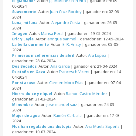
Autor:
J. J. Martínez Ferreiro
| ganador en: 09-
El gladiador
06-2024
Autor:
Juan Cruz Bordoy
| ganador en: 02-06-
Suavemente
2024
Autor:
Alejandro Costa
| ganador en: 26-05-
Luna, mi luna
2024
Autor:
Marisa Peral
| ganador en: 19-05-2024
Imagen
Autor:
enrique sanmol
| ganador en: 12-05-2024
Eric y Layla
Autor:
E. R. Aristy
| ganador en: 05-05-
La bella durmiente
2024
Autor:
Ara López
|
Primeras incoherencias de abril
ganador en: 28-04-2024
Autor:
Ana García
| ganador en: 21-04-2024
Dos Bocados
Autor:
Francesch Vicent
| ganador en: 14-
Es otoño en Gaza
04-2024
Autor:
Carmen Moro Frías
| ganador en: 07-04-
Por si acaso
2024
Autor:
Ramón Castro Méndez
|
Hierro dulce y níquel
ganador en: 31-03-2024
Autor:
jose manuel saiz
| ganador en: 24-03-
Mi nombre
2024
Autor:
Ramón Carballal
| ganador en: 17-03-
Mujer de agua
2024
Autor:
Ana Muela Sopeña
|
Nos han regalado una distopía
ganador en: 10-03-2024