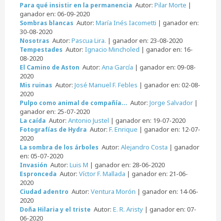
Autor:
Pilar Morte
|
Para qué insistir en la permanencia
ganador en: 06-09-2020
Autor:
María Inés Iacometti
| ganador en:
Sombras blancas
30-08-2020
Autor:
Pascua Lira.
| ganador en: 23-08-2020
Nosotras
Autor:
Ignacio Mincholed
| ganador en: 16-
Tempestades
08-2020
Autor:
Ana García
| ganador en: 09-08-
El Camino de Aston
2020
Autor:
José Manuel F. Febles
| ganador en: 02-08-
Mis ruinas
2020
Autor:
Jorge Salvador
|
Pulpo como animal de compañía...
ganador en: 25-07-2020
Autor:
Antonio Justel
| ganador en: 19-07-2020
La caída
Autor:
F. Enrique
| ganador en: 12-07-
Fotografías de Hydra
2020
Autor:
Alejandro Costa
| ganador
La sombra de los árboles
en: 05-07-2020
Autor:
Luis M
| ganador en: 28-06-2020
Invasión
Autor:
Víctor F. Mallada
| ganador en: 21-06-
Espronceda
2020
Autor:
Ventura Morón
| ganador en: 14-06-
Ciudad adentro
2020
Autor:
E. R. Aristy
| ganador en: 07-
Doña Hilaria y el triste
06-2020