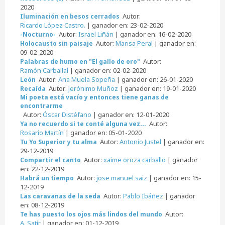
2020
Autor:
Iluminación en besos cerrados
Ricardo López Castro.
| ganador en: 23-02-2020
Autor:
Israel Liñán
| ganador en: 16-02-2020
-Nocturno-
Autor:
Marisa Peral
| ganador en:
Holocausto sin paisaje
09-02-2020
Autor:
Palabras de humo en "El gallo de oro"
Ramón Carballal
| ganador en: 02-02-2020
Autor:
Ana Muela Sopeña
| ganador en: 26-01-2020
León
Autor:
Jerónimo Muñoz
| ganador en: 19-01-2020
Recaída
Mi poeta está vacío y entonces tiene ganas de
encontrarme
Autor:
Óscar Distéfano
| ganador en: 12-01-2020
Autor:
Ya no recuerdo si te conté alguna vez...
Rosario Martín
| ganador en: 05-01-2020
Autor:
Antonio Justel
| ganador en:
Tu Yo Superior y tu alma
29-12-2019
Autor:
xaime oroza carballo
| ganador
Compartir el canto
en: 22-12-2019
Autor:
jose manuel saiz
| ganador en: 15-
Habrá un tiempo
12-2019
Autor:
Pablo Ibáñez
| ganador
Las caravanas de la seda
en: 08-12-2019
Autor:
Te has puesto los ojos más lindos del mundo
A. Satír
| ganador en: 01-12-2019