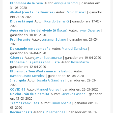
Autor:
enrique sanmol
| ganador en:
El nombre de la rosa
31-05-2020
Autor:
Pablo Ibáñez
| ganador
Ababol (con Felipe Fuentes)
en: 24-05-2020
Autor:
Ricardo Serna G
| ganador en: 17-05-
Dios está aquí
2020
Autor:
Javier Dicenzo
|
Agua en los ríos del olvido (A Óscar)
ganador en: 10-05-2020
Autor:
Lunamar Solano
| ganador en: 03-05-
Proliferante
2020
Autor:
Manuel Sánchez
|
De cuando me acompaña
ganador en: 26-04-2020
Autor:
Javier Bustamante
| ganador en: 19-04-2020
Cáceres
Autor:
Rosa Marzal
|
El poema que jamás concluiste
ganador en: 12-04-2020
Autor:
El piano de Tom Waits nunca ha bebido
Ramón Castro Méndez
| ganador en: 05-04-2020
Autor:
Josefa A. Sánchez
| ganador en: 29-03-
Insurgida
2020
Autor:
Manuel Alonso
| ganador en: 22-03-2020
COVID-19
Autor:
Gustavo Casado
| ganador
Un cinturón de dinamita
en: 15-03-2020
Autor:
Simon Abadia
| ganador en: 08-
Tramos convulsos
03-2020
Autor:
C.P. Fernández
| ganador en: 01-03-
Recuerdos (I)