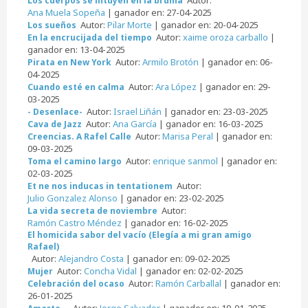
Los cuerpos se intuyen en la bruma
Ana Muela Sopeña
| ganador en: 27-04-2025
Autor:
Pilar Morte
| ganador en: 20-04-2025
Los sueños
Autor:
xaime oroza carballo
|
En la encrucijada del tiempo
ganador en: 13-04-2025
Autor:
Armilo Brotón
| ganador en: 06-
Pirata en New York
04-2025
Autor:
Ara López
| ganador en: 29-
Cuando esté en calma
03-2025
Autor:
Israel Liñán
| ganador en: 23-03-2025
- Desenlace-
Autor:
Ana García
| ganador en: 16-03-2025
Cava de Jazz
Autor:
Marisa Peral
| ganador en:
Creencias. A Rafel Calle
09-03-2025
Autor:
enrique sanmol
| ganador en:
Toma el camino largo
02-03-2025
Autor:
Et ne nos inducas in tentationem
Julio Gonzalez Alonso
| ganador en: 23-02-2025
Autor:
La vida secreta de noviembre
Ramón Castro Méndez
| ganador en: 16-02-2025
El homicida sabor del vacío (Elegía a mi gran amigo
Rafael)
Autor:
Alejandro Costa
| ganador en: 09-02-2025
Autor:
Concha Vidal
| ganador en: 02-02-2025
Mujer
Autor:
Ramón Carballal
| ganador en:
Celebración del ocaso
26-01-2025
Autor:
Jorge Salvador
| ganador en: 19-01-2025