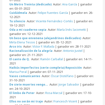
Autor:
Ana García
| ganador
Un Metro Treinta (dedicado)
en: 03-01-2022
Autor:
Felipe Fuentes García
| ganador en: 26-
Cuidádmela
12-2021
Autor:
Vicente Fernández-Cortés
| ganador en:
Tu silencio
19-12-2021
Autor:
María Inés Iacometti
|
Oda a mi cuaderno sepia
ganador en: 12-12-2021
Autor:
Un beso que envenena (alejandrinos dedicados)
Mirta Elena Tessio
| ganador en: 05-12-2021
Autor:
Víctor F. Mallada
| ganador en: 28-11-2021
Arco iris
Autor:
Antonio Justel
|
Racionalización de la alegría
ganador en: 21-11-2021
Autor:
Ramón Carballal
| ganador en: 14-11-
El canto de Q.
2021
Autor:
Haikús imperfectos (serie completa) Reposición
Marisa Peral
| ganador en: 07-11-2021
Autor:
Óscar Distéfano
| ganador en:
Vasos comunicantes
31-10-2021
Autor:
Jorge Salvador
| ganador
De siete muertes vengo...
en: 24-10-2021
Autor:
Rosa Marzal
| ganador en: 17-10-
El limbo de Peter
2021
Autor:
Francesch Vicent
| ganador
Ellos no serán mi traje