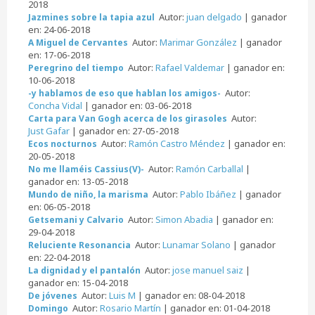
2018
Autor:
juan delgado
| ganador
Jazmines sobre la tapia azul
en: 24-06-2018
Autor:
Marimar González
| ganador
A Miguel de Cervantes
en: 17-06-2018
Autor:
Rafael Valdemar
| ganador en:
Peregrino del tiempo
10-06-2018
Autor:
-y hablamos de eso que hablan los amigos-
Concha Vidal
| ganador en: 03-06-2018
Autor:
Carta para Van Gogh acerca de los girasoles
Just Gafar
| ganador en: 27-05-2018
Autor:
Ramón Castro Méndez
| ganador en:
Ecos nocturnos
20-05-2018
Autor:
Ramón Carballal
|
No me llaméis Cassius(V)-
ganador en: 13-05-2018
Autor:
Pablo Ibáñez
| ganador
Mundo de niño, la marisma
en: 06-05-2018
Autor:
Simon Abadia
| ganador en:
Getsemani y Calvario
29-04-2018
Autor:
Lunamar Solano
| ganador
Reluciente Resonancia
en: 22-04-2018
Autor:
jose manuel saiz
|
La dignidad y el pantalón
ganador en: 15-04-2018
Autor:
Luis M
| ganador en: 08-04-2018
De jóvenes
Autor:
Rosario Martín
| ganador en: 01-04-2018
Domingo