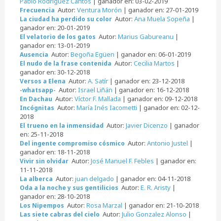
Pablo Rodríguez Cantos
| ganador en: 03-02-2019
Autor:
Ventura Morón
| ganador en: 27-01-2019
Frecuencia
Autor:
Ana Muela Sopeña
|
La ciudad ha perdido su color
ganador en: 20-01-2019
Autor:
Marius Gabureanu
|
El velatorio de los gatos
ganador en: 13-01-2019
Autor:
Begoña Egüen
| ganador en: 06-01-2019
Ausencia
Autor:
Cecilia Martos
|
El nudo de la frase contenida
ganador en: 30-12-2018
Autor:
A. Satír
| ganador en: 23-12-2018
Versos a Elena
Autor:
Israel Liñán
| ganador en: 16-12-2018
-whatsapp-
Autor:
Víctor F. Mallada
| ganador en: 09-12-2018
En Dachau
Autor:
María Inés Iacometti
| ganador en: 02-12-
Incógnitas
2018
Autor:
Javier Dicenzo
| ganador
El trueno en la inmensidad
en: 25-11-2018
Autor:
Antonio Justel
|
Del ingente compromiso cósmico
ganador en: 18-11-2018
Autor:
José Manuel F. Febles
| ganador en:
Vivir sin olvidar
11-11-2018
Autor:
juan delgado
| ganador en: 04-11-2018
La alberca
Autor:
E. R. Aristy
|
Oda a la noche y sus gentilicios
ganador en: 28-10-2018
Autor:
Rosa Marzal
| ganador en: 21-10-2018
Los Nipempos
Autor:
Julio Gonzalez Alonso
|
Las siete cabras del cielo