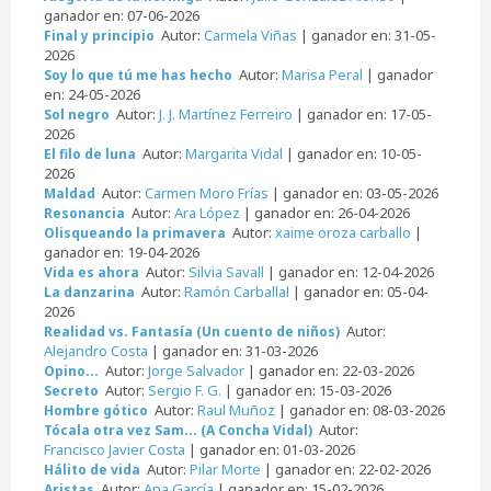
ganador en: 07-06-2026
Autor:
Carmela Viñas
| ganador en: 31-05-
Final y principio
2026
Autor:
Marisa Peral
| ganador
Soy lo que tú me has hecho
en: 24-05-2026
Autor:
J. J. Martínez Ferreiro
| ganador en: 17-05-
Sol negro
2026
Autor:
Margarita Vidal
| ganador en: 10-05-
El filo de luna
2026
Autor:
Carmen Moro Frías
| ganador en: 03-05-2026
Maldad
Autor:
Ara López
| ganador en: 26-04-2026
Resonancia
Autor:
xaime oroza carballo
|
Olisqueando la primavera
ganador en: 19-04-2026
Autor:
Silvia Savall
| ganador en: 12-04-2026
Vida es ahora
Autor:
Ramón Carballal
| ganador en: 05-04-
La danzarina
2026
Autor:
Realidad vs. Fantasía (Un cuento de niños)
Alejandro Costa
| ganador en: 31-03-2026
Autor:
Jorge Salvador
| ganador en: 22-03-2026
Opino...
Autor:
Sergio F. G.
| ganador en: 15-03-2026
Secreto
Autor:
Raul Muñoz
| ganador en: 08-03-2026
Hombre gótico
Autor:
Tócala otra vez Sam... (A Concha Vidal)
Francisco Javier Costa
| ganador en: 01-03-2026
Autor:
Pilar Morte
| ganador en: 22-02-2026
Hálito de vida
Autor:
Ana García
| ganador en: 15-02-2026
Aristas