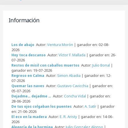
B
u
s
c
Información
a
r
Autor:
Ventura Morón
| ganador en: 02-08-
Los de abajo
2026
Autor:
Víctor F. Mallada
| ganador en: 26-
Hoy toca descanso
07-2026
Autor:
Julio Bonal
|
Restos de misil con caballos muertos
ganador en: 19-07-2026
Autor:
Simon Abadia
| ganador en: 12-
Regreso en Calma
07-2026
Autor:
Gustavo Cavicchia
| ganador en:
Quemar las naves
05-07-2026
Autor:
Concha Vidal
| ganador en:
Dejadme… dejadme …
28-06-2026
Autor:
A. Satír
| ganador
De tus ojos colgaban los puentes
en: 21-06-2026
Autor:
E. R. Aristy
| ganador en: 14-06-
El eco en la madera
2026
Autor:
Julio Gonzalez Alonso
|
Alegoría de la hormiga