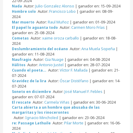
22-09-2024
Autor:
Julio Gonzalez Alonso
| ganador en: 15-09-2024
Nada
Autor:
Francisco Lobo
| ganador en: 08-09-
Hombre solo
2024
Autor:
Raul Muñoz
| ganador en: 01-09-2024
Mar muerto
Autor:
Carmen Moro Frías
|
El papel lo aguanta todo
ganador en: 25-08-2024
Autor:
xaime oroza carballo
| ganador en: 18-08-
Cometas
2024
Autor:
Ana Muela Sopeña
|
Deslumbramiento del océano
ganador en: 11-08-2024
Autor:
Gia Nuage
| ganador en: 04-08-2024
Naufragio
Autor:
Antonio Justel
| ganador en: 28-07-2024
Hálitos
Autor:
Víctor F. Mallada
| ganador en: 21-
Cuando el poeta...
07-2024
Autor:
Óscar Distéfano
| ganador en: 14-
Gravidez de la lira
07-2024
Autor:
José Manuel F. Febles
|
Soneto en diciembre
ganador en: 07-07-2024
Autor:
Carmela Viñas
| ganador en: 30-06-2024
El rescate
Carta abierta a un hombre que abusaba de las
margaritas y los rinocerontes
Autor:
Ignacio Mincholed
| ganador en: 23-06-2024
Autor:
Pilar Morte
| ganador en: 16-06-
re: Passage Lathuile
2024