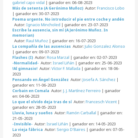
gabriel capo vidal
| ganador en: 06-08-2023
Autor:
Francisco Lobo
Más de setenta (A Gerónimo Muñoz)
| ganador en: 30-07-2023
Poema urgente. No introducir el pie entre coche y andén
Autor:
Ignacio Mincholed
| ganador en: 23-07-2023
Escribe la ausencia, sin mí (A Jerónimo Muñoz. In
memorian)
Autor:
Raul Muñoz
| ganador en: 16-07-2023
Autor:
Julio Gonzalez Alonso
La compañía de las ausencias
| ganador en: 09-07-2023
Autor:
Rosa Marzal
| ganador en: 02-07-2023
Flashes (I)
Autor:
Israel Liñán
| ganador en: 25-06-2023
-Normalidad-
Autor:
Víctor F. Mallada
| ganador en: 18-06-
!Al gimnasio!
2023
Autor:
Josefa A. Sánchez
|
Pensando en Ángel González
ganador en: 11-06-2023
Autor:
J. J. Martínez Ferreiro
| ganador
Corbain en Comala
en: 04-06-2023
Autor:
Francesch Vicent
|
Lo que el olvido deja tras de sí
ganador en: 28-05-2023
Autor:
Ramón Carballal
| ganador en:
Lluvia, luna y sueños
21-05-2023
Autor:
Israel Liñán
| ganador en: 14-05-2023
-Invisible-
Autor:
Sergio D'Baires
| ganador en: 07-05-
La vieja fábrica
2023