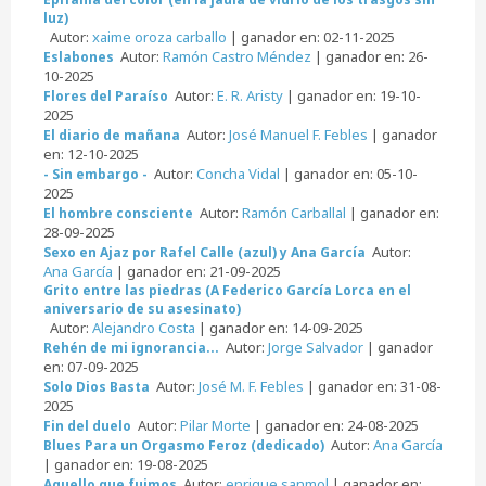
luz)
Autor:
xaime oroza carballo
| ganador en: 02-11-2025
Autor:
Ramón Castro Méndez
| ganador en: 26-
Eslabones
10-2025
Autor:
E. R. Aristy
| ganador en: 19-10-
Flores del Paraíso
2025
Autor:
José Manuel F. Febles
| ganador
El diario de mañana
en: 12-10-2025
Autor:
Concha Vidal
| ganador en: 05-10-
- Sin embargo -
2025
Autor:
Ramón Carballal
| ganador en:
El hombre consciente
28-09-2025
Autor:
Sexo en Ajaz por Rafel Calle (azul) y Ana García
Ana García
| ganador en: 21-09-2025
Grito entre las piedras (A Federico García Lorca en el
aniversario de su asesinato)
Autor:
Alejandro Costa
| ganador en: 14-09-2025
Autor:
Jorge Salvador
| ganador
Rehén de mi ignorancia...
en: 07-09-2025
Autor:
José M. F. Febles
| ganador en: 31-08-
Solo Dios Basta
2025
Autor:
Pilar Morte
| ganador en: 24-08-2025
Fin del duelo
Autor:
Ana García
Blues Para un Orgasmo Feroz (dedicado)
| ganador en: 19-08-2025
Autor:
enrique sanmol
| ganador en:
Aquello que fuimos