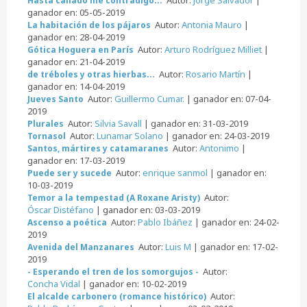
Hasta callado me contradigo...
ganador en: 05-05-2019
Autor:
Antonia Mauro
|
La habitación de los pájaros
ganador en: 28-04-2019
Autor:
Arturo Rodríguez Milliet
|
Gótica Hoguera en París
ganador en: 21-04-2019
Autor:
Rosario Martín
|
de tréboles y otras hierbas...
ganador en: 14-04-2019
Autor:
Guillermo Cumar.
| ganador en: 07-04-
Jueves Santo
2019
Autor:
Silvia Savall
| ganador en: 31-03-2019
Plurales
Autor:
Lunamar Solano
| ganador en: 24-03-2019
Tornasol
Autor:
Antonimo
|
Santos, mártires y catamaranes
ganador en: 17-03-2019
Autor:
enrique sanmol
| ganador en:
Puede ser y sucede
10-03-2019
Autor:
Temor a la tempestad (A Roxane Aristy)
Óscar Distéfano
| ganador en: 03-03-2019
Autor:
Pablo Ibáñez
| ganador en: 24-02-
Ascenso a poética
2019
Autor:
Luis M
| ganador en: 17-02-
Avenida del Manzanares
2019
Autor:
- Esperando el tren de los somorgujos -
Concha Vidal
| ganador en: 10-02-2019
Autor:
El alcalde carbonero (romance histórico)