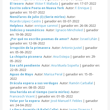
Autor:
Víctor F. Mallada
| ganador en: 17-07-2022
El tesoro
Autor:
F. Enrique
|
Escrito sobre Poeta en Nueva York
ganador en: 10-07-2022
Autor:
Nenúfares de julio (I) (Serie mirlos)
Ricardo López Castro
| ganador en: 03-07-2022
Autor:
enrique sanmol
| ganador en: 26-06-2022
Helpless
Autor:
Ignacio Mincholed
| ganador
Indicios y neumáticos
en: 19-06-2022
Autor:
Israel Liñán
|
¿Por qué no escribo poemas de amor?
ganador en: 12-06-2022
Autor:
Antonio Justel
| ganador
Irrupción de la primavera
en: 05-06-2022
Autor:
Ana Estepa
| ganador en: 29-
La chiquita piconera
05-2022
Autor:
Ana Muela Sopeña
| ganador en:
Ese café pendiente
22-05-2022
Autor:
Marisa Peral
| ganador en: 15-05-
Aguas de Mayo
2022
Autor:
Ramón Carballal
|
Drácula espera a sus verdugos
ganador en: 08-05-2022
Autor:
Una herida en el tiempo (serie mirlos)
Francesch Vicent
| ganador en: 01-05-2022
Autor:
José Manuel F. Febles
| ganador
Velar por la espera
en: 24-04-2022
Autor:
Javier Dicenzo
|
La fiera dormida (A Rafel Calle)