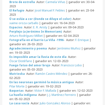
Autor:
Carmela Viñas
| ganador en: 30-04-
Brote de estrella
2023
Autor:
José Manuel F. Febles
| ganador en: 23-04-
El Refugio
2023
Autor:
Ú se eslúe a cor (Donde se diluye el color)
xaime oroza carballo
| ganador en: 16-04-2023
Autor:
E. R. Aristy
| ganador en: 09-04-2023
Espacios
Autor:
Perplejo (a Jerónimo In Memoriam)
Arturo Rodríguez Milliet
| ganador en: 02-04-2023
Autor:
F. Enrique
|
Fotografía en el barrio La Viña -1996-
ganador en: 26-03-2023
Autor:
Jerónimo Muñoz
| ganador
Agradecimiento y poema
en: 19-03-2023
Autor:
Es imposible amar la lluvia de este día
Óscar Distéfano
| ganador en: 12-03-2023
Autor:
Francisco Lobo
|
Fuego fatuo del amor brujo
ganador en: 05-03-2023
Autor:
Ramón Castro Méndez
| ganador en: 26-
Matrioska
02-2023
Autor:
En las neuronas germinó la música antigua
Pilar Morte
| ganador en: 19-02-2023
Autor:
Víctor F. Mallada
| ganador en: 12-02-2023
Baquetas
Autor:
J. J. Martínez Ferreiro
| ganador
La huella indígena
en: 05-02-2023
Autor:
Julio Gonzalez Alonso
| ganador en:
La casa vacía