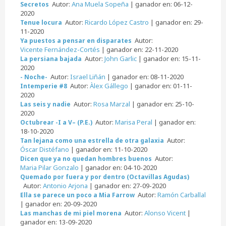
Autor:
Ana Muela Sopeña
| ganador en: 06-12-
Secretos
2020
Autor:
Ricardo López Castro
| ganador en: 29-
Tenue locura
11-2020
Autor:
Ya puestos a pensar en disparates
Vicente Fernández-Cortés
| ganador en: 22-11-2020
Autor:
John Garlic
| ganador en: 15-11-
La persiana bajada
2020
Autor:
Israel Liñán
| ganador en: 08-11-2020
- Noche-
Autor:
Àlex Gállego
| ganador en: 01-11-
Intemperie #8
2020
Autor:
Rosa Marzal
| ganador en: 25-10-
Las seis y nadie
2020
Autor:
Marisa Peral
| ganador en:
Octubrear -I a V– (P.E.)
18-10-2020
Autor:
Tan lejana como una estrella de otra galaxia
Óscar Distéfano
| ganador en: 11-10-2020
Autor:
Dicen que ya no quedan hombres buenos
Maria Pilar Gonzalo
| ganador en: 04-10-2020
Quemado por fuera y por dentro (Octavillas Agudas)
Autor:
Antonio Arjona
| ganador en: 27-09-2020
Autor:
Ramón Carballal
Ella se parece un poco a Mia Farrow
| ganador en: 20-09-2020
Autor:
Alonso Vicent
|
Las manchas de mi piel morena
ganador en: 13-09-2020