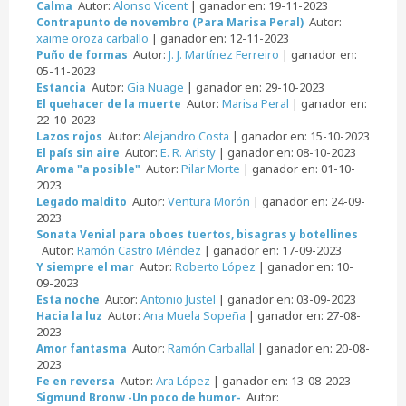
Autor:
Alonso Vicent
| ganador en: 19-11-2023
Calma
Autor:
Contrapunto de novembro (Para Marisa Peral)
xaime oroza carballo
| ganador en: 12-11-2023
Autor:
J. J. Martínez Ferreiro
| ganador en:
Puño de formas
05-11-2023
Autor:
Gia Nuage
| ganador en: 29-10-2023
Estancia
Autor:
Marisa Peral
| ganador en:
El quehacer de la muerte
22-10-2023
Autor:
Alejandro Costa
| ganador en: 15-10-2023
Lazos rojos
Autor:
E. R. Aristy
| ganador en: 08-10-2023
El país sin aire
Autor:
Pilar Morte
| ganador en: 01-10-
Aroma "a posible"
2023
Autor:
Ventura Morón
| ganador en: 24-09-
Legado maldito
2023
Sonata Venial para oboes tuertos, bisagras y botellines
Autor:
Ramón Castro Méndez
| ganador en: 17-09-2023
Autor:
Roberto López
| ganador en: 10-
Y siempre el mar
09-2023
Autor:
Antonio Justel
| ganador en: 03-09-2023
Esta noche
Autor:
Ana Muela Sopeña
| ganador en: 27-08-
Hacia la luz
2023
Autor:
Ramón Carballal
| ganador en: 20-08-
Amor fantasma
2023
Autor:
Ara López
| ganador en: 13-08-2023
Fe en reversa
Autor:
Sigmund Bronw -Un poco de humor-