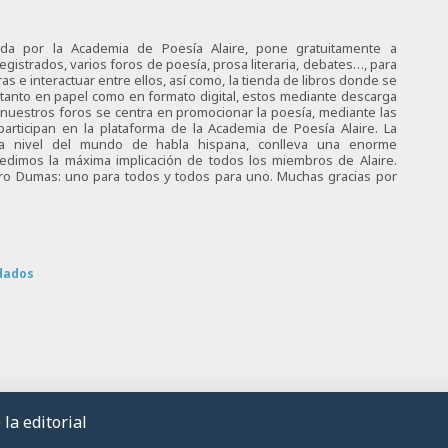
ciada por la Academia de Poesía Alaire, pone gratuitamente a
egistrados, varios foros de poesía, prosa literaria, debates…, para
s e interactuar entre ellos, así como, la tienda de libros donde se
 tanto en papel como en formato digital, estos mediante descarga
e nuestros foros se centra en promocionar la poesía, mediante las
articipan en la plataforma de la Academia de Poesía Alaire. La
 a nivel del mundo de habla hispana, conlleva una enorme
 pedimos la máxima implicación de todos los miembros de Alaire.
tro Dumas: uno para todos y todos para uno. Muchas gracias por
dados
la editorial