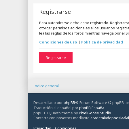
Registrarse
Para autenticarse debe estar registrado. Registrar
otorgar permisos adicionales a los usuarios registr
lea las reglas de los foros mientras navega por el Sit
Condiciones de uso
|
Política de privacidad
Registrarse
Índice general
Desarrollado por
phpBB
® Forum Software © phpBB Li
Traducción al español por
phpBB España
phpBB 3 Quarto theme by
PixelGoose Studio
Contacta con nosotros mediante
academiadepoesiaala
Privacidad
|
Condiciones