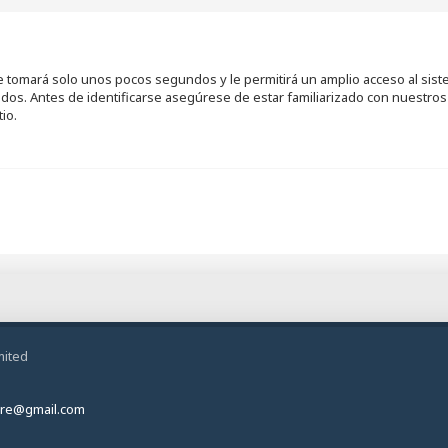
se tomará solo unos pocos segundos y le permitirá un amplio acceso al sis
ados. Antes de identificarse asegúrese de estar familiarizado con nuestros 
io.
mited
ire@gmail.com