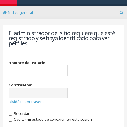
Índice general
B
u
s
El administrador del sitio requiere que esté
c
registrado y se haya identificado para ver
a
perfiles.
r
Nombre de Usuario:
Contraseña:
Olvidé mi contraseña
Recordar
Ocultar mi estado de conexión en esta sesión