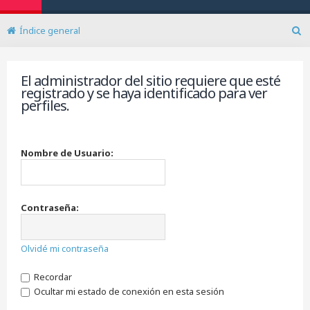
Índice general
B
u
s
El administrador del sitio requiere que esté
c
registrado y se haya identificado para ver
a
perfiles.
r
Nombre de Usuario:
Contraseña:
Olvidé mi contraseña
Recordar
Ocultar mi estado de conexión en esta sesión