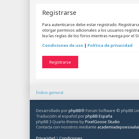
Registrarse
Para autenticarse debe estar registrado. Registrar
otorgar permisos adicionales a los usuarios registr
lea las reglas de los foros mientras navega por el Sit
Condiciones de uso
|
Política de privacidad
Registrarse
Índice general
Desarrollado por
phpBB
® Forum Software © phpBB Li
Traducción al español por
phpBB España
phpBB 3 Quarto theme by
PixelGoose Studio
Contacta con nosotros mediante
academiadepoesiaala
Privacidad
|
Condiciones