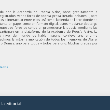
ciada por la Academia de Poesía Alaire, pone gratuitamente a
egistrados, varios foros de poesía, prosa literaria, debates…, para
s e interactuar entre ellos, así como, la tienda de libros donde se
 tanto en papel como en formato digital, estos mediante descarga
e nuestros foros se centra en promocionar la poesía, mediante las
articipan en la plataforma de la Academia de Poesía Alaire. La
 a nivel del mundo de habla hispana, conlleva una enorme
 pedimos la máxima implicación de todos los miembros de Alaire.
tro Dumas: uno para todos y todos para uno. Muchas gracias por
dados
la editorial