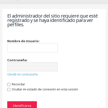
B
u
s
El administrador del sitio requiere que esté
c
registrado y se haya identificado para ver
a
perfiles.
r
Nombre de Usuario:
Contraseña:
Olvidé mi contraseña
Recordar
Ocultar mi estado de conexión en esta sesión