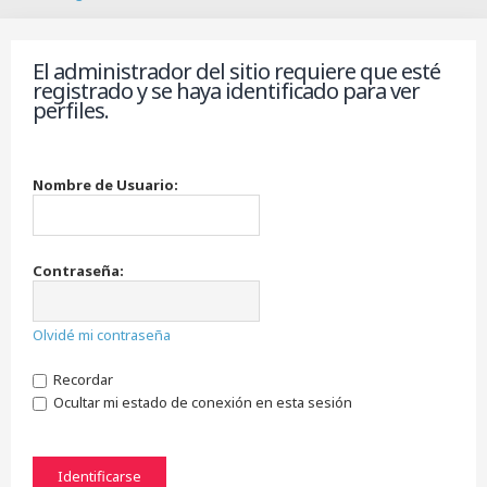
B
u
s
El administrador del sitio requiere que esté
c
registrado y se haya identificado para ver
a
perfiles.
r
Nombre de Usuario:
Contraseña:
Olvidé mi contraseña
Recordar
Ocultar mi estado de conexión en esta sesión