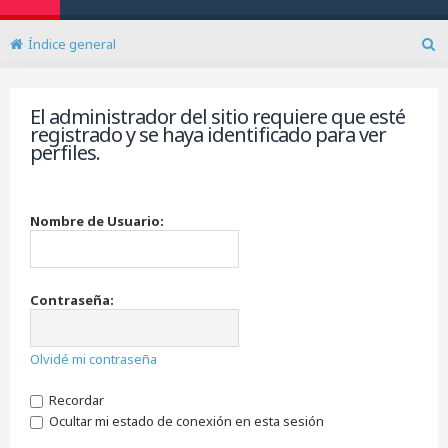
Índice general
B
u
s
El administrador del sitio requiere que esté
c
registrado y se haya identificado para ver
a
perfiles.
r
Nombre de Usuario:
Contraseña:
Olvidé mi contraseña
Recordar
Ocultar mi estado de conexión en esta sesión