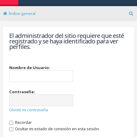
Índice general
B
u
s
El administrador del sitio requiere que esté
c
registrado y se haya identificado para ver
a
perfiles.
r
Nombre de Usuario:
Contraseña:
Olvidé mi contraseña
Recordar
Ocultar mi estado de conexión en esta sesión