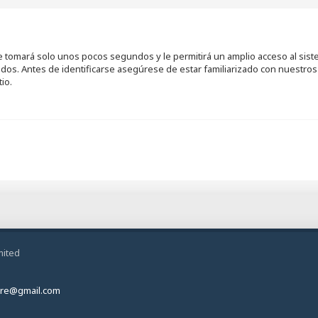
se tomará solo unos pocos segundos y le permitirá un amplio acceso al sis
ados. Antes de identificarse asegúrese de estar familiarizado con nuestros 
io.
mited
ire@gmail.com