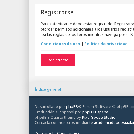
Registrarse
Para autenticarse debe estar registrado. Registrar
otorgar permisos adicionales a los usuarios registr
lea las reglas de los foros mientras navega por el Sit
Condiciones de uso
|
Política de privacidad
Registrarse
Índice general
Desarrollado por
phpBB
® Forum Software © phpBB Li
Traducción al español por
phpBB España
phpBB 3 Quarto theme by
PixelGoose Studio
Contacta con nosotros mediante
academiadepoesiaala
Privacidad
|
Condiciones