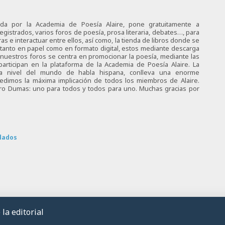
ciada por la Academia de Poesía Alaire, pone gratuitamente a
egistrados, varios foros de poesía, prosa literaria, debates…, para
s e interactuar entre ellos, así como, la tienda de libros donde se
 tanto en papel como en formato digital, estos mediante descarga
e nuestros foros se centra en promocionar la poesía, mediante las
articipan en la plataforma de la Academia de Poesía Alaire. La
 a nivel del mundo de habla hispana, conlleva una enorme
 pedimos la máxima implicación de todos los miembros de Alaire.
tro Dumas: uno para todos y todos para uno. Muchas gracias por
dados
la editorial