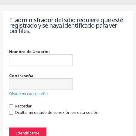
B
u
s
El administrador del sitio requiere que esté
c
registrado y se haya identificado para ver
a
perfiles.
r
Nombre de Usuario:
Contraseña:
Olvidé mi contraseña
Recordar
Ocultar mi estado de conexión en esta sesión