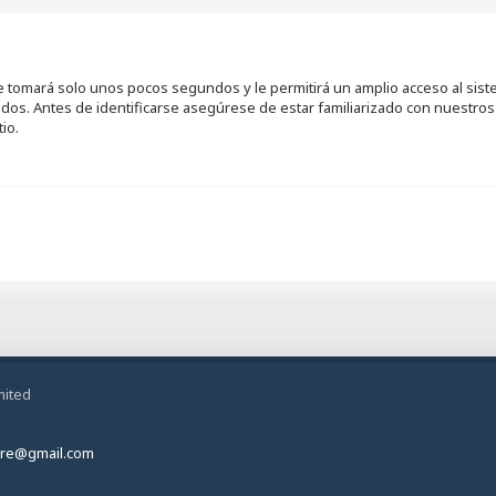
se tomará solo unos pocos segundos y le permitirá un amplio acceso al sis
ados. Antes de identificarse asegúrese de estar familiarizado con nuestros 
io.
mited
ire@gmail.com