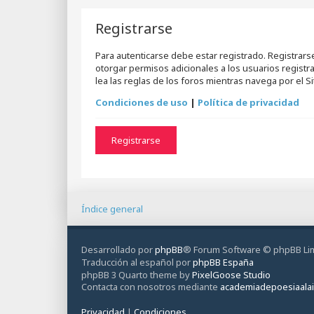
Registrarse
Para autenticarse debe estar registrado. Registrar
otorgar permisos adicionales a los usuarios registr
lea las reglas de los foros mientras navega por el Sit
Condiciones de uso
|
Política de privacidad
Registrarse
Índice general
Desarrollado por
phpBB
® Forum Software © phpBB Li
Traducción al español por
phpBB España
phpBB 3 Quarto theme by
PixelGoose Studio
Contacta con nosotros mediante
academiadepoesiaala
Privacidad
|
Condiciones