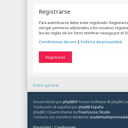
Registrarse
Para autenticarse debe estar registrado. Registrar
otorgar permisos adicionales a los usuarios registr
lea las reglas de los foros mientras navega por el Sit
Condiciones de uso
|
Política de privacidad
Registrarse
Índice general
Desarrollado por
phpBB
® Forum Software © phpBB Li
Traducción al español por
phpBB España
phpBB 3 Quarto theme by
PixelGoose Studio
Contacta con nosotros mediante
academiadepoesiaala
Privacidad
|
Condiciones