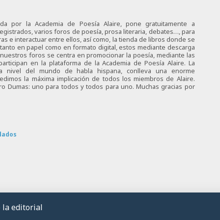
ciada por la Academia de Poesía Alaire, pone gratuitamente a
egistrados, varios foros de poesía, prosa literaria, debates…, para
s e interactuar entre ellos, así como, la tienda de libros donde se
 tanto en papel como en formato digital, estos mediante descarga
e nuestros foros se centra en promocionar la poesía, mediante las
articipan en la plataforma de la Academia de Poesía Alaire. La
 a nivel del mundo de habla hispana, conlleva una enorme
 pedimos la máxima implicación de todos los miembros de Alaire.
tro Dumas: uno para todos y todos para uno. Muchas gracias por
dados
la editorial