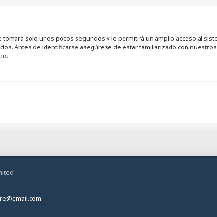
se tomará solo unos pocos segundos y le permitirá un amplio acceso al sis
ados. Antes de identificarse asegúrese de estar familiarizado con nuestros 
io.
mited
ire@gmail.com