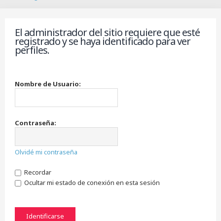
B
u
s
El administrador del sitio requiere que esté
c
registrado y se haya identificado para ver
a
perfiles.
r
Nombre de Usuario:
Contraseña:
Olvidé mi contraseña
Recordar
Ocultar mi estado de conexión en esta sesión