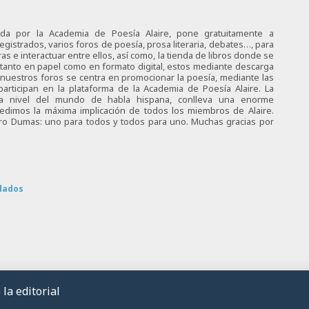
ciada por la Academia de Poesía Alaire, pone gratuitamente a
egistrados, varios foros de poesía, prosa literaria, debates…, para
s e interactuar entre ellos, así como, la tienda de libros donde se
 tanto en papel como en formato digital, estos mediante descarga
e nuestros foros se centra en promocionar la poesía, mediante las
articipan en la plataforma de la Academia de Poesía Alaire. La
 a nivel del mundo de habla hispana, conlleva una enorme
 pedimos la máxima implicación de todos los miembros de Alaire.
tro Dumas: uno para todos y todos para uno. Muchas gracias por
dados
la editorial