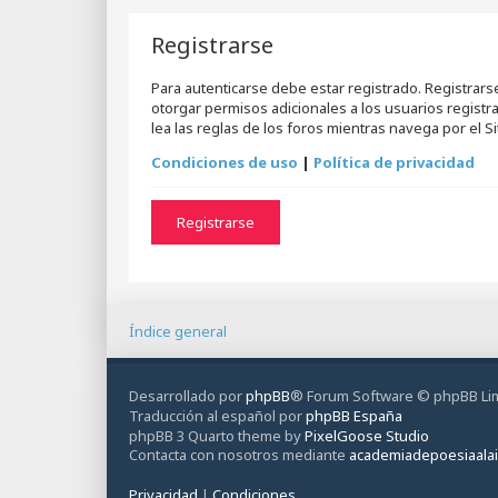
Registrarse
Para autenticarse debe estar registrado. Registrar
otorgar permisos adicionales a los usuarios registr
lea las reglas de los foros mientras navega por el Sit
Condiciones de uso
|
Política de privacidad
Registrarse
Índice general
Desarrollado por
phpBB
® Forum Software © phpBB Li
Traducción al español por
phpBB España
phpBB 3 Quarto theme by
PixelGoose Studio
Contacta con nosotros mediante
academiadepoesiaala
Privacidad
|
Condiciones