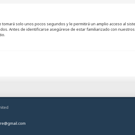
se tomará solo unos pocos segundos y le permitirá un amplio acceso al sis
ados. Antes de identificarse asegúrese de estar familiarizado con nuestros 
io.
mited
ire@gmail.com