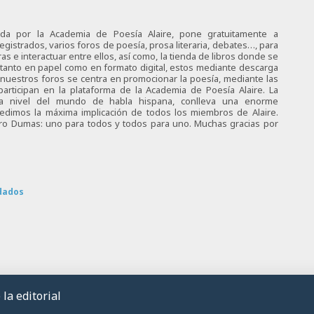
ciada por la Academia de Poesía Alaire, pone gratuitamente a
egistrados, varios foros de poesía, prosa literaria, debates…, para
s e interactuar entre ellos, así como, la tienda de libros donde se
 tanto en papel como en formato digital, estos mediante descarga
e nuestros foros se centra en promocionar la poesía, mediante las
articipan en la plataforma de la Academia de Poesía Alaire. La
 a nivel del mundo de habla hispana, conlleva una enorme
 pedimos la máxima implicación de todos los miembros de Alaire.
tro Dumas: uno para todos y todos para uno. Muchas gracias por
dados
la editorial