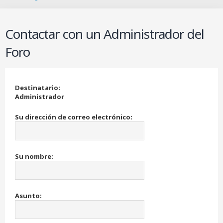
B
u
s
Contactar con un Administrador del
c
a
Foro
r
Destinatario:
Administrador
Su dirección de correo electrónico:
Su nombre:
Asunto: