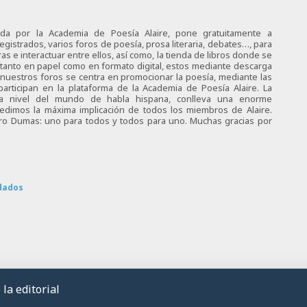
ciada por la Academia de Poesía Alaire, pone gratuitamente a
egistrados, varios foros de poesía, prosa literaria, debates…, para
s e interactuar entre ellos, así como, la tienda de libros donde se
 tanto en papel como en formato digital, estos mediante descarga
e nuestros foros se centra en promocionar la poesía, mediante las
articipan en la plataforma de la Academia de Poesía Alaire. La
 a nivel del mundo de habla hispana, conlleva una enorme
 pedimos la máxima implicación de todos los miembros de Alaire.
tro Dumas: uno para todos y todos para uno. Muchas gracias por
dados
la editorial