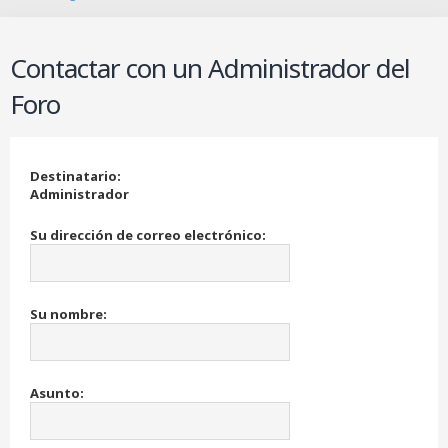
B
u
s
Contactar con un Administrador del
c
a
Foro
r
Destinatario:
Administrador
Su dirección de correo electrónico:
Su nombre:
Asunto: