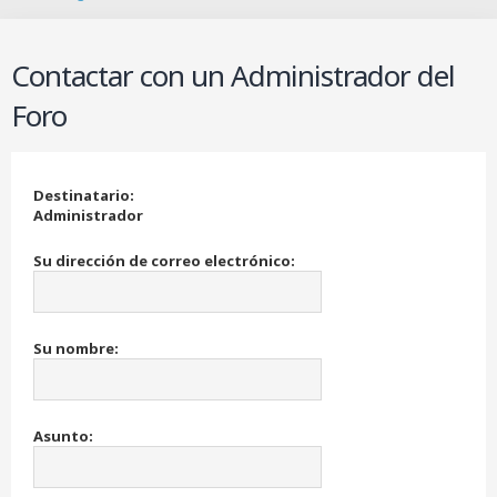
B
u
s
Contactar con un Administrador del
c
a
Foro
r
Destinatario:
Administrador
Su dirección de correo electrónico:
Su nombre:
Asunto: