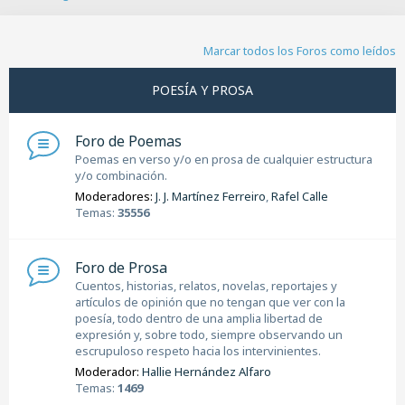
B
u
s
Marcar todos los Foros como leídos
c
a
POESÍA Y PROSA
r
Foro de Poemas
Poemas en verso y/o en prosa de cualquier estructura
y/o combinación.
Moderadores:
J. J. Martínez Ferreiro
,
Rafel Calle
Temas:
35556
Foro de Prosa
Cuentos, historias, relatos, novelas, reportajes y
artículos de opinión que no tengan que ver con la
poesía, todo dentro de una amplia libertad de
expresión y, sobre todo, siempre observando un
escrupuloso respeto hacia los intervinientes.
Moderador:
Hallie Hernández Alfaro
Temas:
1469