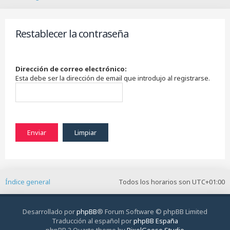
B
u
s
Restablecer la contraseña
c
a
r
Dirección de correo electrónico:
Esta debe ser la dirección de email que introdujo al registrarse.
Índice general
Todos los horarios son
UTC+01:00
Desarrollado por
phpBB
® Forum Software © phpBB Limited
Traducción al español por
phpBB España
phpBB 3 Quarto theme by
PixelGoose Studio