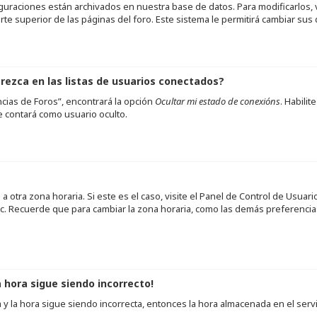
guraciones están archivados en nuestra base de datos. Para modificarlos, vi
e superior de las páginas del foro. Este sistema le permitirá cambiar sus 
ezca en las listas de usuarios conectados?
cias de Foros”, encontrará la opción
Ocultar mi estado de conexións
. Habili
 contará como usuario oculto.
 otra zona horaria. Si este es el caso, visite el Panel de Control de Usuar
etc. Recuerde que para cambiar la zona horaria, como las demás preferencias
a hora sigue siendo incorrecto!
a y la hora sigue siendo incorrecta, entonces la hora almacenada en el se