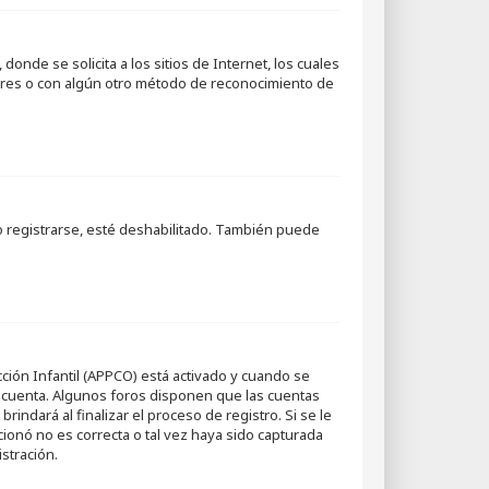
nde se solicita a los sitios de Internet, los cuales
padres o con algún otro método de reconocimiento de
o registrarse, esté deshabilitado. También puede
cción Infantil (APPCO) está activado y cuando se
a cuenta. Algunos foros disponen que las cuentas
indará al finalizar el proceso de registro. Si se le
cionó no es correcta o tal vez haya sido capturada
stración.