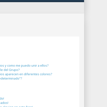
os y como me puedo unir a ellos?
le del Grupo?
os aparecen en diferentes colores?
edeterminado”?
do!
eados!
e alguien en este foro!