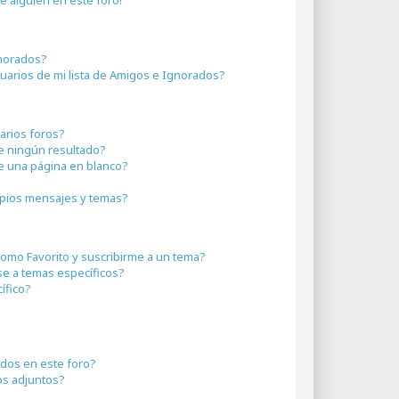
gnorados?
uarios de mi lista de Amigos e Ignorados?
arios foros?
 ningún resultado?
 una página en blanco?
pios mensajes y temas?
 como Favorito y suscribirme a un tema?
se a temas específicos?
ífico?
idos en este foro?
os adjuntos?