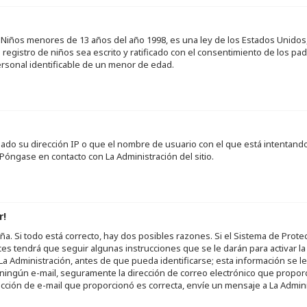
Niños menores de 13 años del año 1998, es una ley de los Estados Unidos, do
 registro de niños sea escrito y ratificado con el consentimiento de los 
ersonal identificable de un menor de edad.
neado su dirección IP o que el nombre de usuario con el que está intentand
Póngase en contacto con La Administración del sitio.
r!
a. Si todo está correcto, hay dos posibles razones. Si el Sistema de Prote
es tendrá que seguir algunas instrucciones que se le darán para activar l
 Administración, antes de que pueda identificarse; esta información se le br
ió ningún e-mail, seguramente la dirección de correo electrónico que propor
rección de e-mail que proporcionó es correcta, envíe un mensaje a La Admini