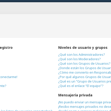
registro
Niveles de usuario y grupos
¿Qué son los Administradores?
¿Qué son los Moderadores?
¿Qué son los Grupos de Usuarios?
¿Donde están los Grupos de Usuari
¿Cómo me convierto en Responsab
conectarme!
¿Por qué algunos Grupos de Usuari
¿Qué es un “Grupo de Usuarios pr
ente?
¿Qué es el enlace “El equipo”?
Mensajería privada
¡No puedo enviar un mensaje priva
¡Recibo mensajes privados no des
las listas de usuarios conectados?
¡Recibí spam o correos maliciosos d