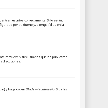
entren escritos correctamente. Si lo están,
igurado por su dueño y/o tenga fallos en la
mente remueven sus usuarios que no publicaron
as discuciones.
in) y haga clic en
Olvidé mi contraseña
. Siga las