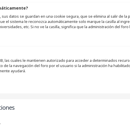
omáticamente?
 sus datos se guardan en una cookie segura, que se elimina al salir de la 
ue el sistema le reconozca automáticamente solo marque la casilla al ingr
iversidades, etc. Si no ve la casilla, significa que la administración del foro
B, las cuales le mantienen autorizado para acceder a determinados recursos
de la navegación del foro por el usuario si la administración ha habilitado
amente ayudará.
ciones
?