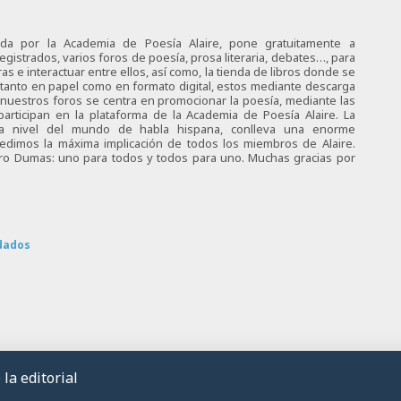
ciada por la Academia de Poesía Alaire, pone gratuitamente a
egistrados, varios foros de poesía, prosa literaria, debates…, para
s e interactuar entre ellos, así como, la tienda de libros donde se
 tanto en papel como en formato digital, estos mediante descarga
e nuestros foros se centra en promocionar la poesía, mediante las
articipan en la plataforma de la Academia de Poesía Alaire. La
 a nivel del mundo de habla hispana, conlleva una enorme
 pedimos la máxima implicación de todos los miembros de Alaire.
tro Dumas: uno para todos y todos para uno. Muchas gracias por
dados
la editorial