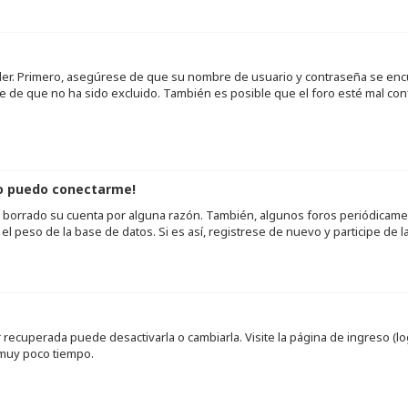
der. Primero, asegúrese de que su nombre de usuario y contraseña se encu
de que no ha sido excluido. También es posible que el foro esté mal conf
no puedo conectarme!
 o borrado su cuenta por alguna razón. También, algunos foros periódica
l peso de la base de datos. Si es así, registrese de nuevo y participe de l
recuperada puede desactivarla o cambiarla. Visite la página de ingreso (log
 muy poco tiempo.