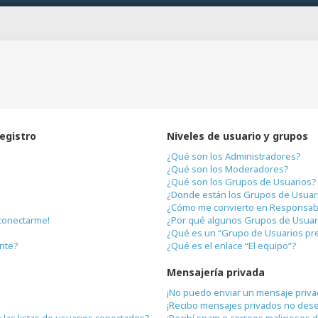
registro
Niveles de usuario y grupos
¿Qué son los Administradores?
¿Qué son los Moderadores?
¿Qué son los Grupos de Usuarios?
¿Donde están los Grupos de Usuari
¿Cómo me convierto en Responsab
conectarme!
¿Por qué algunos Grupos de Usuari
¿Qué es un “Grupo de Usuarios pr
ente?
¿Qué es el enlace “El equipo”?
Mensajería privada
¡No puedo enviar un mensaje priva
¡Recibo mensajes privados no des
las listas de usuarios conectados?
¡Recibí spam o correos maliciosos d