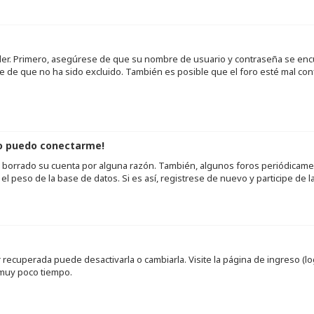
der. Primero, asegúrese de que su nombre de usuario y contraseña se encu
de que no ha sido excluido. También es posible que el foro esté mal conf
no puedo conectarme!
 o borrado su cuenta por alguna razón. También, algunos foros periódica
l peso de la base de datos. Si es así, registrese de nuevo y participe de l
recuperada puede desactivarla o cambiarla. Visite la página de ingreso (log
 muy poco tiempo.