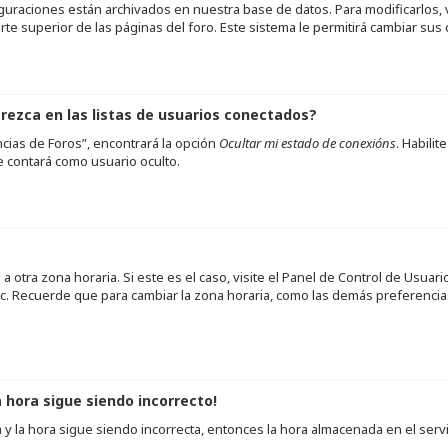
guraciones están archivados en nuestra base de datos. Para modificarlos, vi
e superior de las páginas del foro. Este sistema le permitirá cambiar sus 
ezca en las listas de usuarios conectados?
cias de Foros”, encontrará la opción
Ocultar mi estado de conexións
. Habili
 contará como usuario oculto.
 otra zona horaria. Si este es el caso, visite el Panel de Control de Usuar
etc. Recuerde que para cambiar la zona horaria, como las demás preferencias
a hora sigue siendo incorrecto!
a y la hora sigue siendo incorrecta, entonces la hora almacenada en el se