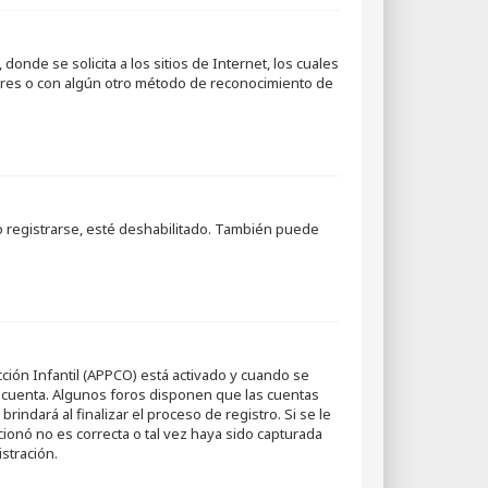
nde se solicita a los sitios de Internet, los cuales
padres o con algún otro método de reconocimiento de
o registrarse, esté deshabilitado. También puede
cción Infantil (APPCO) está activado y cuando se
a cuenta. Algunos foros disponen que las cuentas
indará al finalizar el proceso de registro. Si se le
cionó no es correcta o tal vez haya sido capturada
stración.