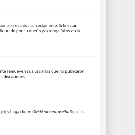
entren escritos correctamente. Si lo están,
igurado por su dueño y/o tenga fallos en la
mente remueven sus usuarios que no publicaron
as discuciones.
in) y haga clic en
Olvidé mi contraseña
. Siga las