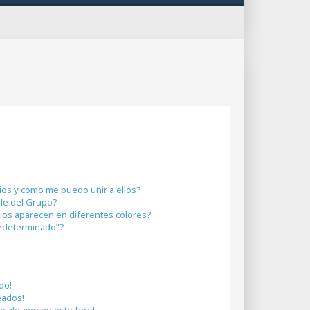
os y como me puedo unir a ellos?
le del Grupo?
os aparecen en diferentes colores?
edeterminado”?
do!
eados!
e alguien en este foro!