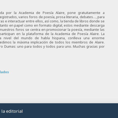
ciada por la Academia de Poesía Alaire, pone gratuitamente a
egistrados, varios foros de poesía, prosa literaria, debates…, para
s e interactuar entre ellos, así como, la tienda de libros donde se
 tanto en papel como en formato digital, estos mediante descarga
e nuestros foros se centra en promocionar la poesía, mediante las
articipan en la plataforma de la Academia de Poesía Alaire. La
 a nivel del mundo de habla hispana, conlleva una enorme
 pedimos la máxima implicación de todos los miembros de Alaire.
tro Dumas: uno para todos y todos para uno. Muchas gracias por
dados
la editorial