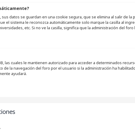
omáticamente?
 sus datos se guardan en una cookie segura, que se elimina al salir de la 
ue el sistema le reconozca automáticamente solo marque la casilla al ingr
iversidades, etc. Si no ve la casilla, significa que la administración del foro
B, las cuales le mantienen autorizado para acceder a determinados recursos
de la navegación del foro por el usuario si la administración ha habilitado
amente ayudará.
ciones
?