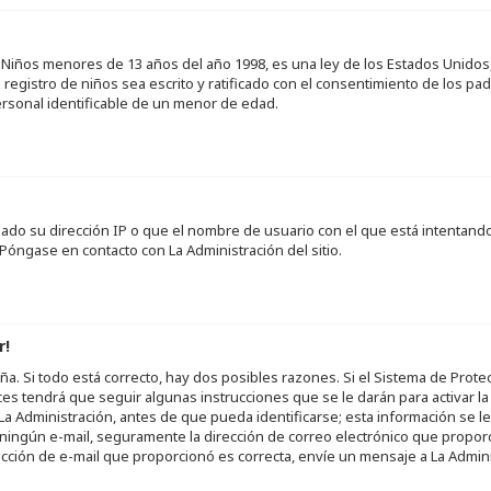
Niños menores de 13 años del año 1998, es una ley de los Estados Unidos, do
 registro de niños sea escrito y ratificado con el consentimiento de los 
ersonal identificable de un menor de edad.
neado su dirección IP o que el nombre de usuario con el que está intentand
Póngase en contacto con La Administración del sitio.
r!
a. Si todo está correcto, hay dos posibles razones. Si el Sistema de Prote
es tendrá que seguir algunas instrucciones que se le darán para activar l
 Administración, antes de que pueda identificarse; esta información se le br
ió ningún e-mail, seguramente la dirección de correo electrónico que propor
rección de e-mail que proporcionó es correcta, envíe un mensaje a La Admini