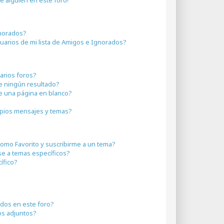
gnorados?
uarios de mi lista de Amigos e Ignorados?
arios foros?
 ningún resultado?
 una página en blanco?
pios mensajes y temas?
 como Favorito y suscribirme a un tema?
se a temas específicos?
ífico?
idos en este foro?
os adjuntos?